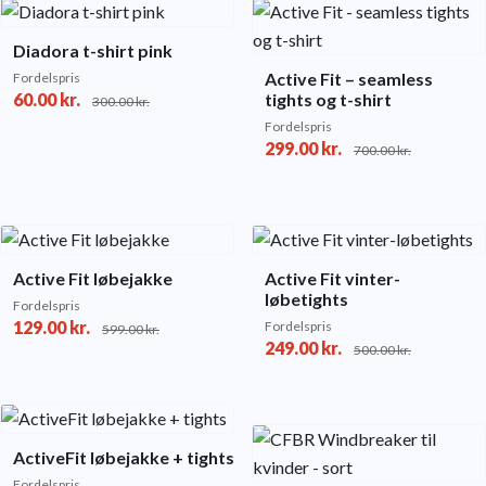
Diadora t-shirt pink
Active Fit – seamless
Fordelspris
60.00
kr.
tights og t-shirt
300.00
kr.
Fordelspris
299.00
kr.
700.00
kr.
Active Fit løbejakke
Active Fit vinter-
løbetights
Fordelspris
129.00
kr.
Fordelspris
599.00
kr.
249.00
kr.
500.00
kr.
ActiveFit løbejakke + tights
Fordelspris