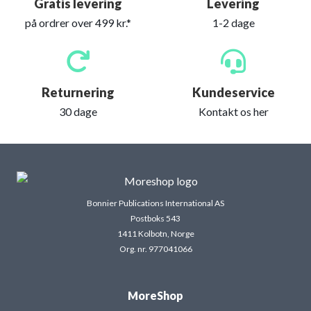
Gratis levering
Levering
på ordrer over 499 kr.*
1-2 dage
Returnering
Kundeservice
30 dage
Kontakt os her
Bonnier Publications International AS
Postboks 543
1411 Kolbotn, Norge
Org. nr. 977041066
MoreShop