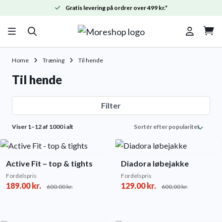
Gratis levering på ordrer over 499 kr.*

Home
Træning
Til hende
Til hende
Filter
Sorted
Viser 1–12 af 1000 i alt
by
popularity
Active Fit – top & tights
Diadora løbejakke
Fordelspris
Fordelspris
189.00
kr.
129.00
kr.
600.00
kr.
600.00
kr.