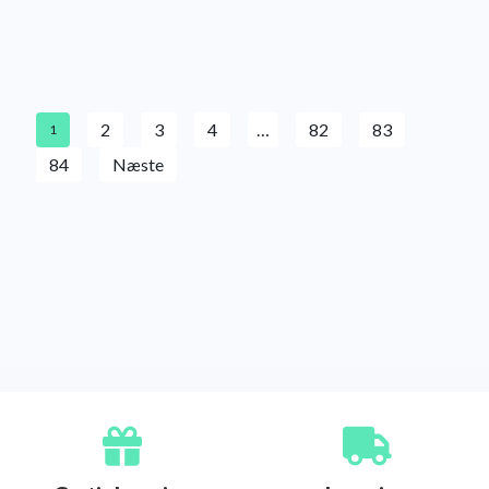
2
3
4
…
82
83
1
84
Næste