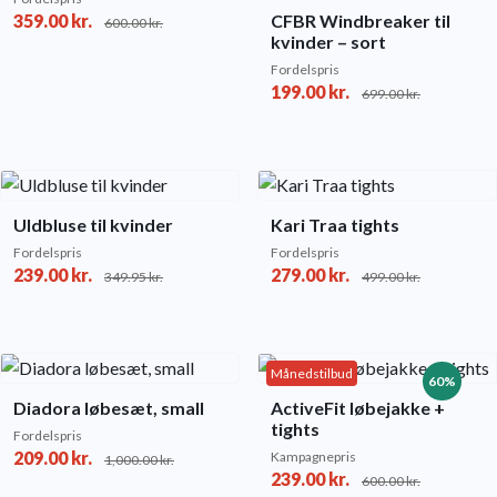
359.00
kr.
CFBR Windbreaker til
600.00
kr.
kvinder – sort
Fordelspris
199.00
kr.
699.00
kr.
Uldbluse til kvinder
Kari Traa tights
Fordelspris
Fordelspris
239.00
kr.
279.00
kr.
349.95
kr.
499.00
kr.
Månedstilbud
60%
Diadora løbesæt, small
ActiveFit løbejakke +
tights
Fordelspris
209.00
kr.
Kampagnepris
1,000.00
kr.
239.00
kr.
600.00
kr.