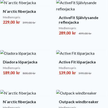
N´arctic fiberjacka
ActiveFit Självlysande
Medlemspris
229,00
kr
reflexjacka
399,00
kr
Medlemspris
289,00
kr
499,00
kr
Diadora löparjacka
Active Fit löparjacka
Medlemspris
Medlemspris
189,00
kr
139,00
kr
800,00
kr
599,00
kr
N´arctic fiberjacka
Outpack windbreaker
Medlemspris
Medlemspris