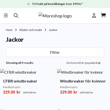
Fri frakt på beställningar över 599 kr.*

Hem
Kläder och mode
Jackor
Jackor
Filter
Sorted
Showing all 9 results
by
popularity
CFBR windbreaker
Windbreaker för kvinnor
Medlemspris
Medlemspris
229,00
kr
229,00
kr
699,00
kr
699,00
kr