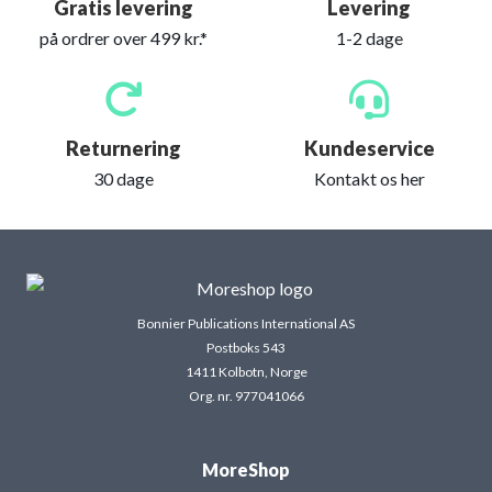
Gratis levering
Levering
på ordrer over 499 kr.*
1-2 dage
Returnering
Kundeservice
30 dage
Kontakt os her
Bonnier Publications International AS
Postboks 543
1411 Kolbotn, Norge
Org. nr. 977041066
MoreShop