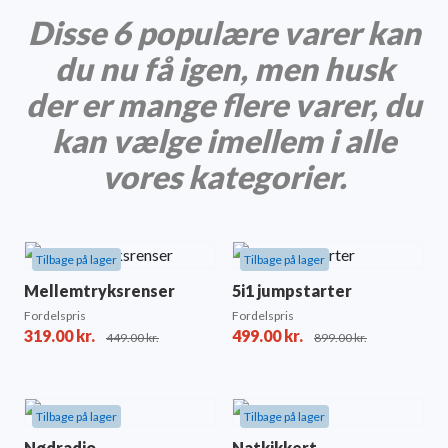
Disse 6 populære varer kan
du nu få igen, men husk
der er mange flere varer, du
kan vælge imellem i alle
vores kategorier.
Tilbage på lager
Tilbage på lager
Mellemtryksrenser
5i1 jumpstarter
Fordelspris
Fordelspris
319.00
kr.
499.00
kr.
449.00
kr.
899.00
kr.
Tilbage på lager
Tilbage på lager
Nødradio
Natkikkert