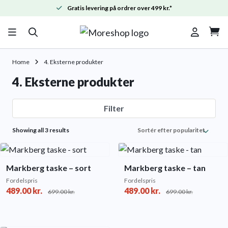
Gratis levering på ordrer over 499 kr.*

Home
4. Eksterne produkter
4. Eksterne produkter
Filter
Sorted
Showing all 3 results
by
popularity
Markberg taske – sort
Markberg taske – tan
Fordelspris
Fordelspris
489.00
kr.
489.00
kr.
699.00
kr.
699.00
kr.