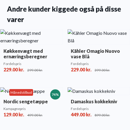
Andre kunder kiggede også på disse
varer
Køkkenvægt med
Kähler Omagio Nuovo
ernæringsberegner
vase Blå
Fordelspris
Fordelspris
229.00
kr.
229.00
kr.
299.00
kr.
399.00
kr.
Månedstilbud
74%
Nordic sengetæppe
Damaskus kokkekniv
Kampagnepris
Fordelspris
129.00
kr.
449.00
kr.
499.00
kr.
899.00
kr.