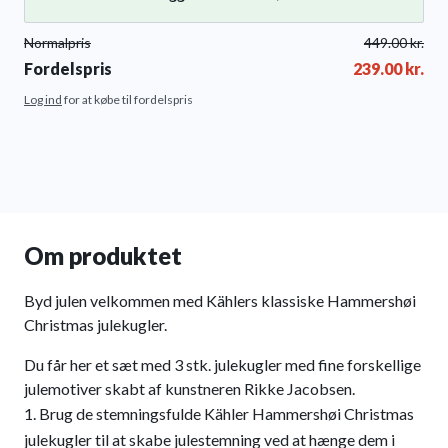
Normalpris
449.00
kr.
Fordelspris
239.00
kr.
Log ind
for at købe til fordelspris
Om produktet
Byd julen velkommen med Kählers klassiske Hammershøi
Christmas julekugler.
Du får her et sæt med 3 stk. julekugler med fine forskellige
julemotiver skabt af kunstneren Rikke Jacobsen.
Brug de stemningsfulde Kähler Hammershøi Christmas
julekugler til at skabe julestemning ved at hænge dem i