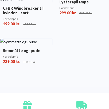
Lysterapilampe
CFBR Windbreaker til
Fordelspris
kvinder – sort
299.00
kr.
500.00
kr.
Fordelspris
199.00
kr.
699.00
kr.
Sømmåtte og -pude
Fordelspris
239.00
kr.
300.00
kr.