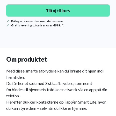
Tilføj til kurv
På lager
, kan sendes med det samme
Gratis levering
på ordrer over 499 kr.*
Om produktet
Med disse smarte afbrydere kan du bringe dit hjem ind i
fremtiden.
Du får her et sæt med 3 stk. afbrydere, som nemt
forbindes til hjemmets trådløse netværk via en app på din
telefon.
Herefter dukker kontakterne op i app’en Smart Life, hvor
du kan styre dem – selv når du ikke er hjemme.