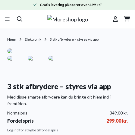
Gratis levering på ordrer over 499 kr.*

Hjem
Elektronik
3 stk afbrydere – styres via app
3 stk afbrydere – styres via app
Med disse smarte afbrydere kan du bringe dit hjem ind i
fremtiden.
Normalpris
349.00
kr.
Fordelspris
299.00
kr.
Log ind
for at købe til fordelspris