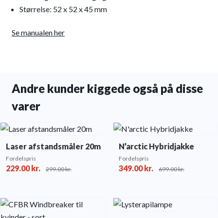
Størrelse: 52 x 52 x 45 mm
Se manualen her
Andre kunder kiggede også på disse
varer
Laser afstandsmåler 20m
N’arctic Hybridjakke
Fordelspris
Fordelspris
229.00
kr.
349.00
kr.
299.00
kr.
699.00
kr.