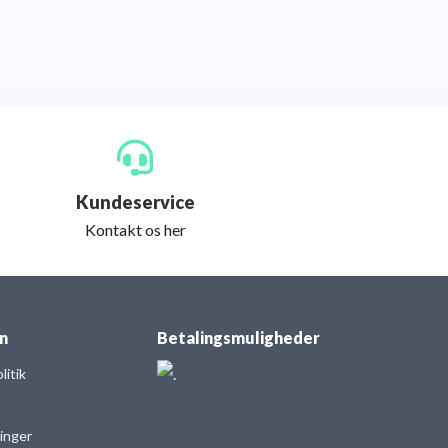
Kundeservice
Kontakt os her
n
Betalingsmuligheder
itik
linger