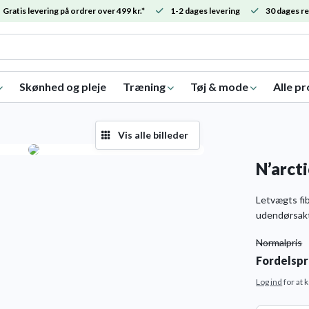
Gratis levering på ordrer over 499 kr.*
1-2 dages levering
30 dages re
Skønhed og pleje
Træning
Tøj & mode
Alle p
Vis alle billeder
N’arct
Letvægts fib
udendørsakt
Normalpris
Fordelspr
Log ind
for at 