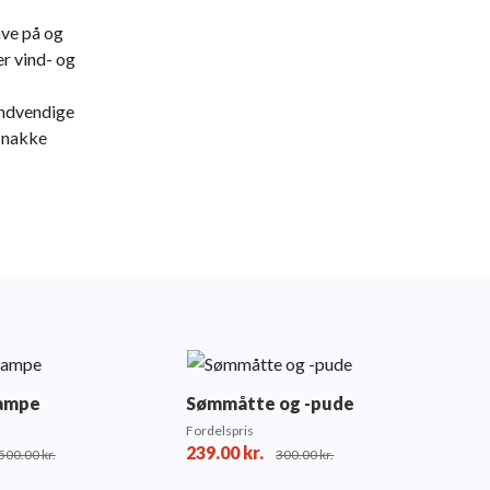
ave på og
er vind- og
indvendige
g nakke
lampe
Sømmåtte og -pude
Fordelspris
239.00
kr.
500.00
kr.
300.00
kr.