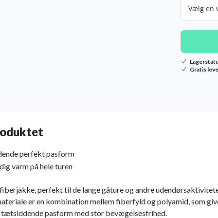
Str.
Lagerstat
Gratis lev
oduktet
dende perfekt pasform
dig varm på hele turen
iberjakke, perfekt til de lange gåture og andre udendørsaktivitete
ateriale er en kombination mellem fiberfyld og polyamid, som giv
 tætsiddende pasform med stor bevægelsesfrihed.