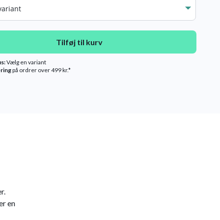
Tilføj til kurv
us:
Vælg en variant
ering
på ordrer over 499 kr.*
r.
er en