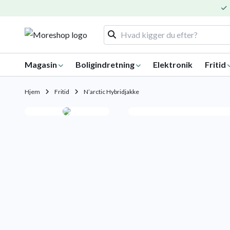
Magasin
Boligindretning
Elektronik
Fritid
Hjem
Fritid
N’arctic Hybridjakke