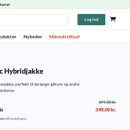
turret

Log ind
rodukter
Nyheder
Månedstilbud
ic Hybridjakke
erjakke, perfekt til de lange gåture og andre
iviteter.
699.00
kr.
is
349.00
kr.
købe til fordelspris