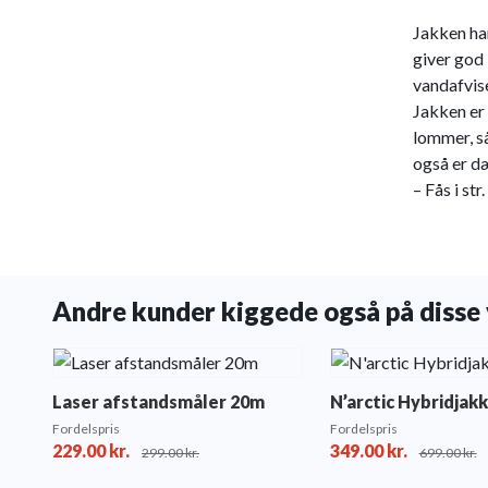
Jakken har
giver god 
vandafvis
Jakken er
lommer, så 
også er d
– Fås i str
Andre kunder kiggede også på disse 
Laser afstandsmåler 20m
N’arctic Hybridjak
Fordelspris
Fordelspris
229.00
kr.
349.00
kr.
299.00
kr.
699.00
kr.