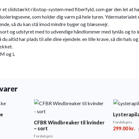
 et slidstærkt ribstop-system med fiberfyld, som gør den let at h
isoleringsevne, som holder dig varm på hele turen. Ydermaterialet 
ende, så du kan stå imod mindre byger og blæsevejr.
 sort og udstyret med to udvendige håndlommer med lynlås og to 
du altid har plads til alle dine ejendele. en lille krave, så din hals o
ækket.
. M og L
varer
ke
Lysterapi
CFBR Windbreaker til kvinder
Fordelspris
– sort
299.00
kr.
Fordelspris