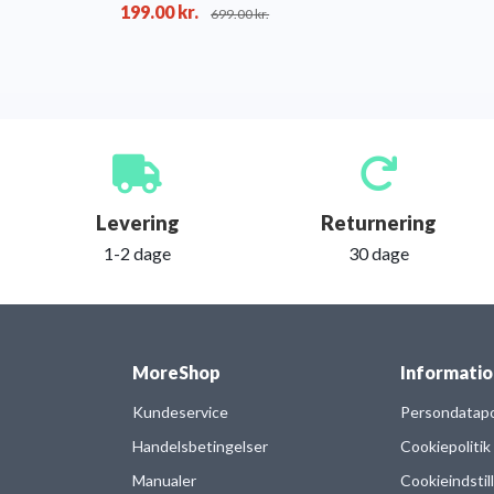
199.00
kr.
699.00
kr.
Levering
Returnering
1-2 dage
30 dage
MoreShop
Informatio
Kundeservice
Persondatapol
Handelsbetingelser
Cookiepolitik
Manualer
Cookieindstil