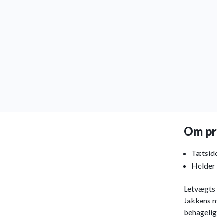
Om pr
Tætsid
Holder 
Letvægts f
Jakkens m
behagelig