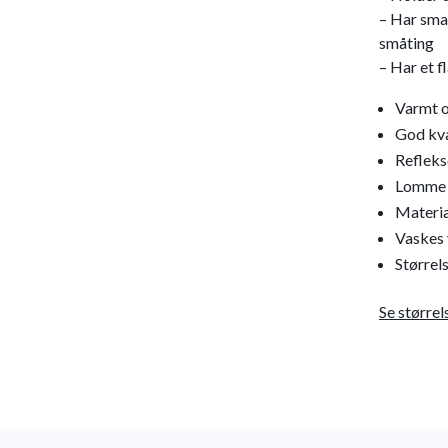
– Har smar
småting
– Har et f
Varmt o
God kva
Reflekse
Lomme i
Materia
Vaskes 
Størrels
Se størrel