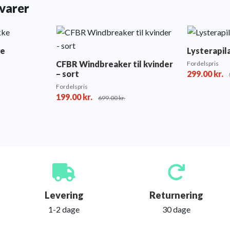
varer
ke
Lysterapi
CFBR Windbreaker til kvinder
Fordelspris
– sort
299.00
kr.
Fordelspris
199.00
kr.
699.00
kr.
Levering
Returnering
1-2 dage
30 dage