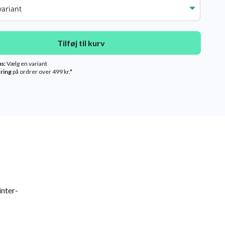
Tilføj til kurv
us:
Vælg en variant
ering
på ordrer over 499 kr.*
inter-