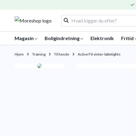
Magasin
Boligindretning
Elektronik
Fritid
Hjem
Træning
Til hende
Active Fit vinter-løbetights