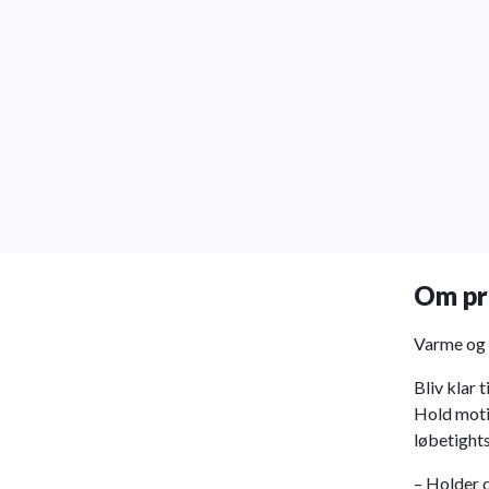
Om pr
Varme og f
Bliv klar 
Hold moti
løbetights
– Holder 