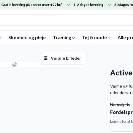
Gratis levering på ordrer over 499 kr.*
1-2 dages levering
30 dages re
Skønhed og pleje
Træning
Tøj & mode
Alle p
Vis alle billeder
Active 
Varme og funk
udendørstræ
Normalpris
Fordelspr
Log ind
for at 