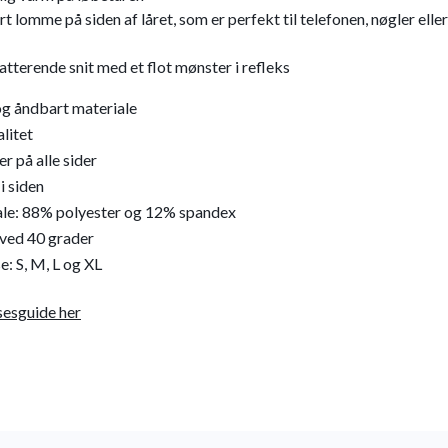
t lomme på siden af låret, som er perfekt til telefonen, nøgler e
latterende snit med et flot mønster i refleks
g åndbart materiale
litet
r på alle sider
 siden
le: 88% polyester og 12% spandex
ved 40 grader
e: S, M, L og XL
sesguide her