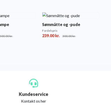
lampe
Sømmåtte og -pude
Fordelspris
239.00
kr.
500.00
kr.
300.00
kr.
Kundeservice
Kontakt os her