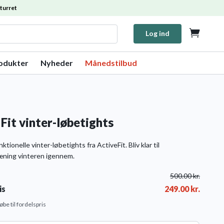
turret

Log ind
rodukter
Nyheder
Månedstilbud
Fit vinter-løbetights
tionelle vinter-løbetights fra ActiveFit. Bliv klar til
ning vinteren igennem.
500.00
kr.
is
249.00
kr.
købe til fordelspris