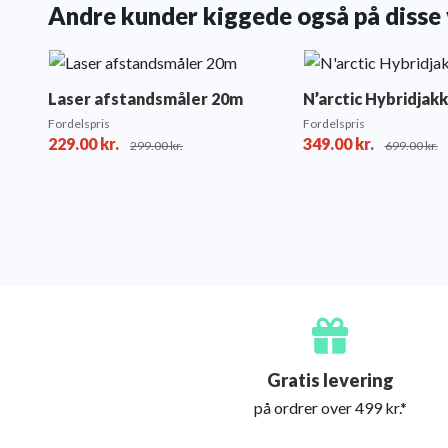
Andre kunder kiggede også på disse 
Laser afstandsmåler 20m
N’arctic Hybridjak
Fordelspris
Fordelspris
229.00
kr.
349.00
kr.
299.00
kr.
699.00
kr.
Gratis levering
på ordrer over 499 kr.*