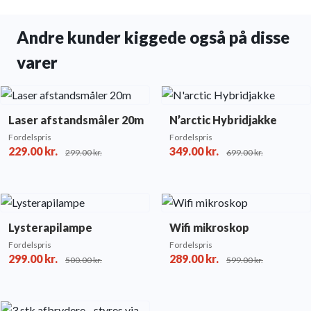
Andre kunder kiggede også på disse
varer
Laser afstandsmåler 20m
N’arctic Hybridjakke
Fordelspris
Fordelspris
229.00
kr.
349.00
kr.
299.00
kr.
699.00
kr.
Lysterapilampe
Wifi mikroskop
Fordelspris
Fordelspris
299.00
kr.
289.00
kr.
500.00
kr.
599.00
kr.