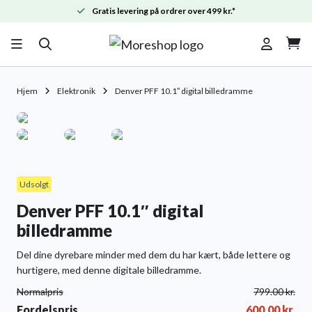
Gratis levering på ordrer over 499 kr.*

Hjem
Elektronik
Denver PFF 10.1″ digital billedramme
Udsolgt
Denver PFF 10.1″ digital
billedramme
Del dine dyrebare minder med dem du har kært, både lettere og
hurtigere, med denne digitale billedramme.
Normalpris
799.00
kr.
Fordelspris
600.00
kr.