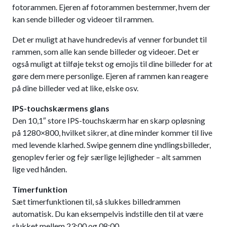
fotorammen. Ejeren af fotorammen bestemmer, hvem der
kan sende billeder og videoer til rammen.
Det er muligt at have hundredevis af venner forbundet til
rammen, som alle kan sende billeder og videoer. Det er
også muligt at tilføje tekst og emojis til dine billeder for at
gøre dem mere personlige. Ejeren af rammen kan reagere
på dine billeder ved at like, elske osv.
IPS-touchskærmens glans
Den 10,1″ store IPS-touchskærm har en skarp opløsning
på 1280×800, hvilket sikrer, at dine minder kommer til live
med levende klarhed. Swipe gennem dine yndlingsbilleder,
genoplev ferier og fejr særlige lejligheder – alt sammen
lige ved hånden.
Timerfunktion
Sæt timerfunktionen til, så slukkes billedrammen
automatisk. Du kan eksempelvis indstille den til at være
slukket mellem 23:00 og 08:00.