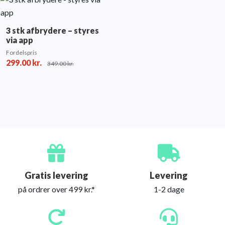
3 stk afbrydere – styres
via app
Fordelspris
299.00
kr.
349.00
kr.
Gratis levering
Levering
på ordrer over 499 kr.*
1-2 dage