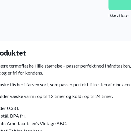
Ikke på lager
oduktet
re termoflaske i lille størrelse – passer perfekt ned i håndtasken,
og er fri for kondens.
flaske fås her i farven sort, som passer perfekt til resten af dine acc
lder væske varm i op til 12 timer og kold i op til 24 timer.
er 0.33 l.
 stål, BPA fri.
fi: Arne Jacobsen’s Vintage ABC.
t af Tobias Jacobsen.