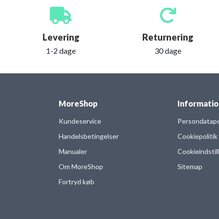
Levering
Returnering
1-2 dage
30 dage
MoreShop
Informatio
Kundeservice
Persondatapol
Handelsbetingelser
Cookiepolitik
Manualer
Cookieindstil
Om MoreShop
Sitemap
Fortryd køb