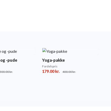
og -pude
Yoga-pakke
Fordelspris
179.00
kr.
300.00
kr.
400.00
kr.