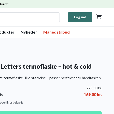
turret

Log ind
rodukter
Nyheder
Månedstilbud
 Letters termoflaske – hot & cold
 termoflaske i lille størrelse – passer perfekt ned i håndtasken.
229.00
kr.
is
169.00
kr.
købe til fordelspris