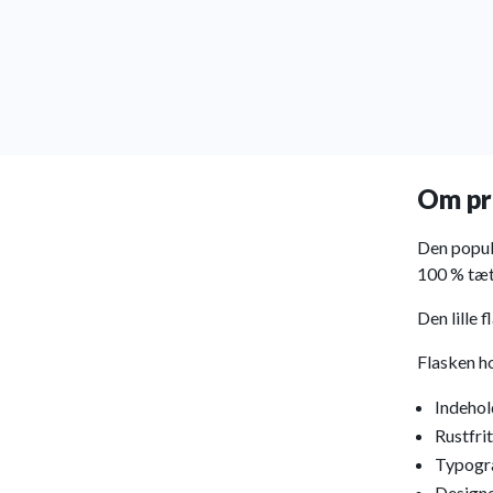
Om pr
Den populæ
100 % tæt 
Den lille 
Flasken ho
Indehold
Rustfrit
Typogra
Designe