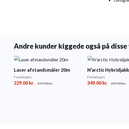
Andre kunder kiggede også på disse 
Laser afstandsmåler 20m
N’arctic Hybridjak
Fordelspris
Fordelspris
229.00
kr.
349.00
kr.
299.00
kr.
699.00
kr.