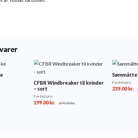
varer
ke
Sømmåtte 
CFBR Windbreaker til kvinder
Fordelspris
– sort
239.00
kr.
Fordelspris
199.00
kr.
699.00
kr.