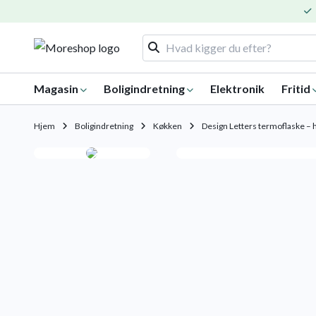
Magasin
Boligindretning
Elektronik
Fritid
Hjem
Boligindretning
Køkken
Design Letters termoflaske – 