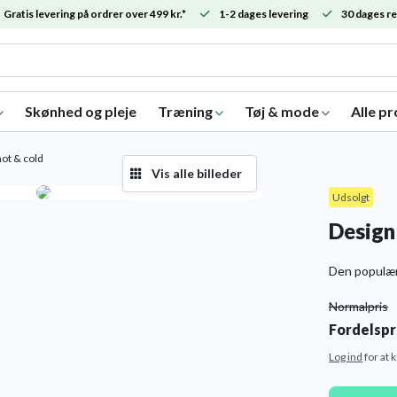
Gratis levering på ordrer over 499 kr.*
1-2 dages levering
30 dages re
Skønhed og pleje
Træning
Tøj & mode
Alle p
hot & cold
Vis alle billeder
Udsolgt
Design
Den populære
Normalpris
Fordelspr
Log ind
for at 