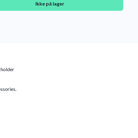
Ikke på lager
 holder
essories.