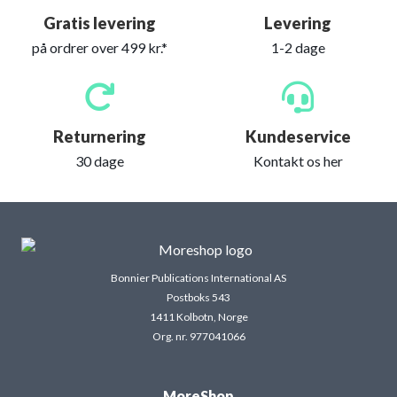
Gratis levering
Levering
på ordrer over 499 kr.*
1-2 dage
Returnering
Kundeservice
30 dage
Kontakt os her
Bonnier Publications International AS
Postboks 543
1411 Kolbotn, Norge
Org. nr. 977041066
MoreShop