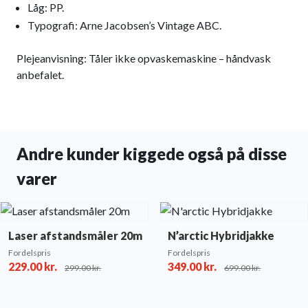
Låg: PP.
Typografi: Arne Jacobsen’s Vintage ABC.
Plejeanvisning: Tåler ikke opvaskemaskine – håndvask
anbefalet.
Andre kunder kiggede også på disse
varer
Laser afstandsmåler 20m
N’arctic Hybridjakke
Fordelspris
Fordelspris
229.00
kr.
349.00
kr.
299.00
kr.
699.00
kr.