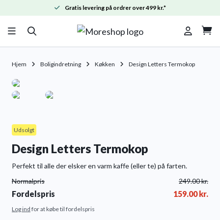
Gratis levering på ordrer over 499 kr.*

Hjem
Boligindretning
Køkken
Design Letters Termokop
Udsolgt
Design Letters Termokop
Perfekt til alle der elsker en varm kaffe (eller te) på farten.
Normalpris
249.00
kr.
Fordelspris
159.00
kr.
Log ind
for at købe til fordelspris