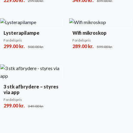
229.00
kr.
349.00
kr.
299.00
kr.
699.00
kr.
Lysterapilampe
Wifi mikroskop
Fordelspris
Fordelspris
299.00
kr.
289.00
kr.
500.00
kr.
599.00
kr.
3 stk afbrydere – styres
via app
Fordelspris
299.00
kr.
349.00
kr.