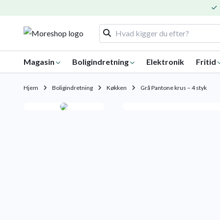
Magasin
Boligindretning
Elektronik
Fritid
Hjem
Boligindretning
Køkken
Grå Pantone krus – 4 styk