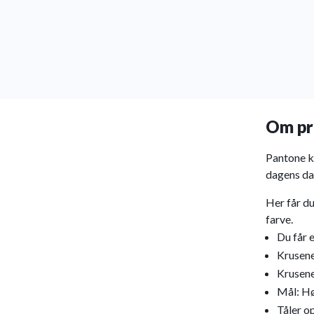
Om pr
Pantone k
dagens da
Her får du
farve.
Du får e
Krusene
Krusene
Mål: Hø
Tåler 