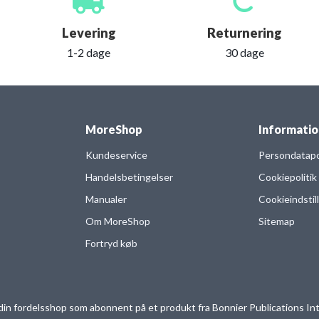
Levering
Returnering
1-2 dage
30 dage
MoreShop
Informatio
Kundeservice
Persondatapol
Handelsbetingelser
Cookiepolitik
Manualer
Cookieindstil
Om MoreShop
Sitemap
Fortryd køb
in fordelsshop som abonnent på et produkt fra Bonnier Publications Int