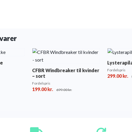
varer
ke
Lysterapi
CFBR Windbreaker til kvinder
Fordelspris
– sort
299.00
kr.
Fordelspris
199.00
kr.
699.00
kr.