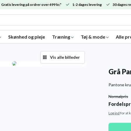
Gratis levering på ordrer over 499 kr.*
1-2 dages levering
30 dages re
Skønhed og pleje
Træning
Tøj & mode
Alle p
Vis alle billeder
Grå Pa
Pantone kru
Normalpris
Fordelspr
Log ind
for at 