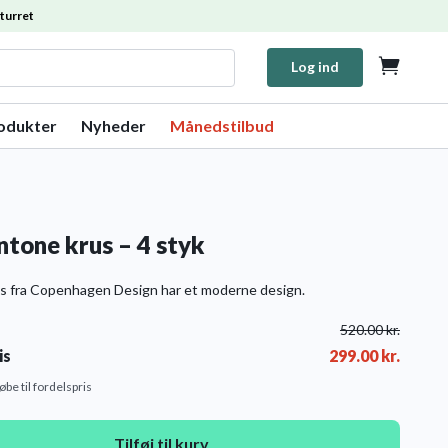
turret

Log ind
rodukter
Nyheder
Månedstilbud
ntone krus – 4 styk
s fra Copenhagen Design har et moderne design.
520.00
kr.
is
299.00
kr.
købe til fordelspris
Tilføj til kurv