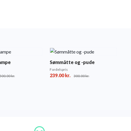
lampe
Sømmåtte og -pude
Fordelspris
239.00
kr.
500.00
kr.
300.00
kr.