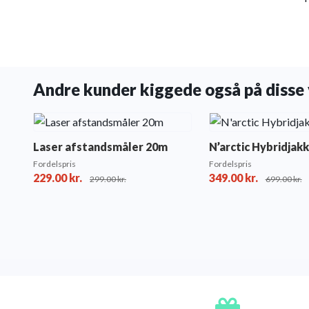
Andre kunder kiggede også på disse 
Laser afstandsmåler 20m
N’arctic Hybridjak
Fordelspris
Fordelspris
229.00
kr.
349.00
kr.
299.00
kr.
699.00
kr.