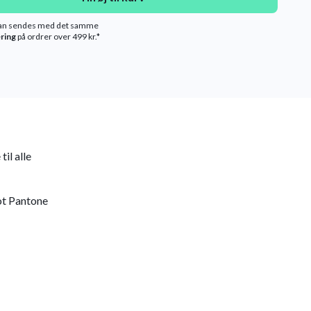
kan sendes med det samme
ering
på ordrer over 499 kr.*
il alle
lot Pantone