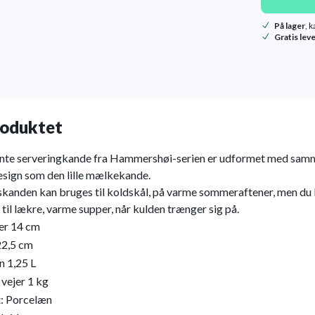
På lager
, 
Gratis lev
oduktet
nte serveringkande fra Hammershøi-serien er udformet med sam
esign som den lille mælkekande.
skanden kan bruges til koldskål, på varme sommeraftener, men du
til lækre, varme supper, når kulden trænger sig på.
er 14 cm
22,5 cm
 1,25 L
vejer 1 kg
t:
Porcelæn