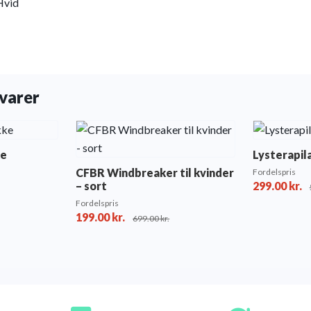
Hvid
varer
ke
Lysterapi
CFBR Windbreaker til kvinder
Fordelspris
– sort
299.00
kr.
Fordelspris
199.00
kr.
699.00
kr.