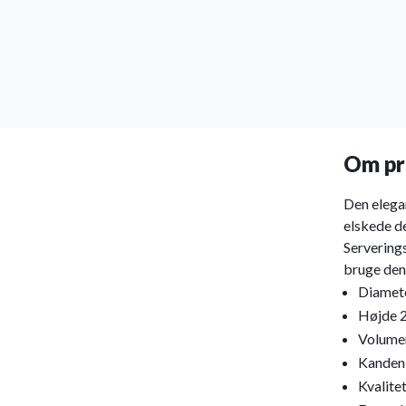
Om pr
Den elega
elskede d
Servering
bruge den 
Diamet
Højde 
Volumen
Kanden 
Kvalite