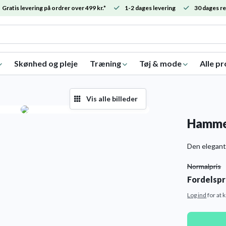
Gratis levering på ordrer over 499 kr.*
1-2 dages levering
30 dages re
Skønhed og pleje
Træning
Tøj & mode
Alle p
Vis alle billeder
Hamme
Den elegant
Normalpris
Fordelspr
Log ind
for at 