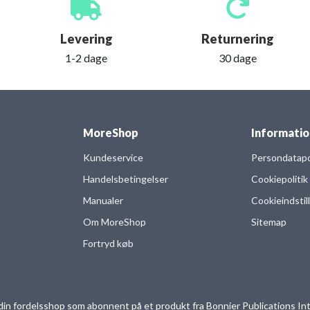
Levering
Returnering
1-2 dage
30 dage
MoreShop
Informatio
Kundeservice
Persondatapol
Handelsbetingelser
Cookiepolitik
Manualer
Cookieindstil
Om MoreShop
Sitemap
Fortryd køb
in fordelsshop som abonnent på et produkt fra Bonnier Publications Int