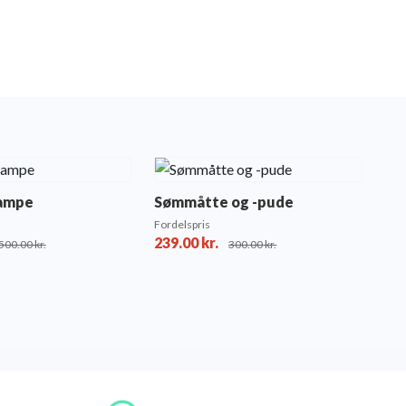
lampe
Sømmåtte og -pude
Fordelspris
239.00
kr.
500.00
kr.
300.00
kr.