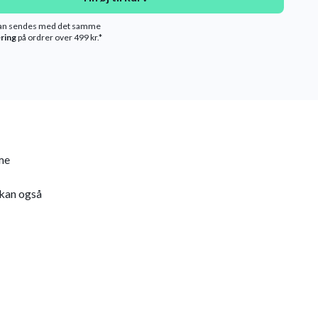
kan sendes med det samme
ering
på ordrer over 499 kr.*
me
 kan også