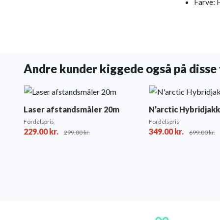
Farve: 
Andre kunder kiggede også på disse 
Laser afstandsmåler 20m
N’arctic Hybridjak
Fordelspris
Fordelspris
229.00
kr.
349.00
kr.
299.00
kr.
699.00
kr.