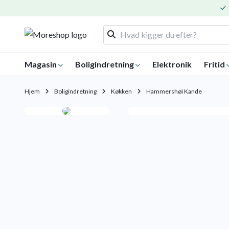
Magasin
Boligindretning
Elektronik
Fritid
Hjem
Boligindretning
Køkken
Hammershøi Kande