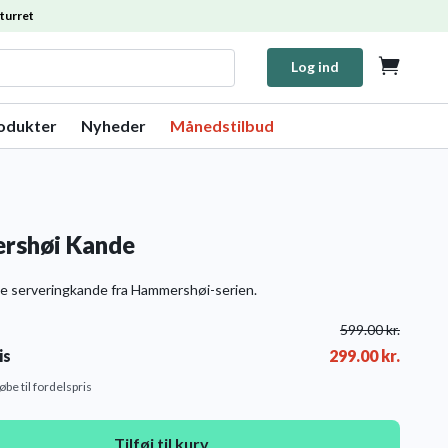
turret

Log ind
rodukter
Nyheder
Månedstilbud
rshøi Kande
e serveringkande fra Hammershøi-serien.
599.00
kr.
is
299.00
kr.
købe til fordelspris
Tilføj til kurv