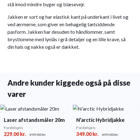
stå imod mindre byger og blæsevejr.
Jakken er sort og har elastisk kant på underkant i livet og
ved ærmerne, som giver en behagelig tætsiddende
pasform. Jakken har desuden to håndlommer, samt
brystlomme med lynlås i grå detaljer og en lille krave, så
din hals og nakke også er dækket.
Andre kunder kiggede også på disse
varer
Laser afstandsmåler 20m
N’arctic Hybridjakke
Fordelspris
Fordelspris
229.00
kr.
349.00
kr.
299.00
kr.
699.00
kr.