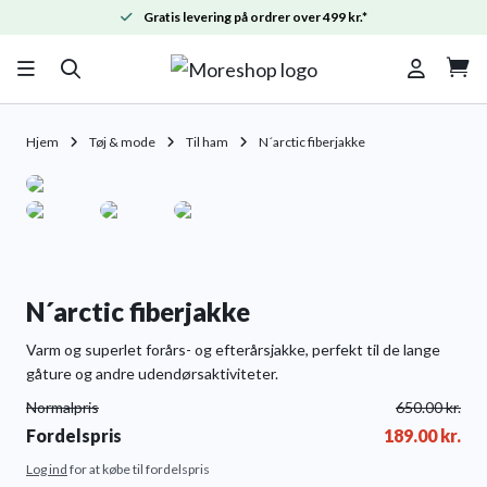
Gratis levering på ordrer over 499 kr.*

Hjem
Tøj & mode
Til ham
N´arctic fiberjakke
N´arctic fiberjakke
Varm og superlet forårs- og efterårsjakke, perfekt til de lange
gåture og andre udendørsaktiviteter.
Normalpris
650.00
kr.
Fordelspris
189.00
kr.
Log ind
for at købe til fordelspris