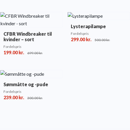
Lysterapilampe
CFBR Windbreaker til
Fordelspris
kvinder – sort
299.00
kr.
500.00
kr.
Fordelspris
199.00
kr.
699.00
kr.
Sømmåtte og -pude
Fordelspris
239.00
kr.
300.00
kr.