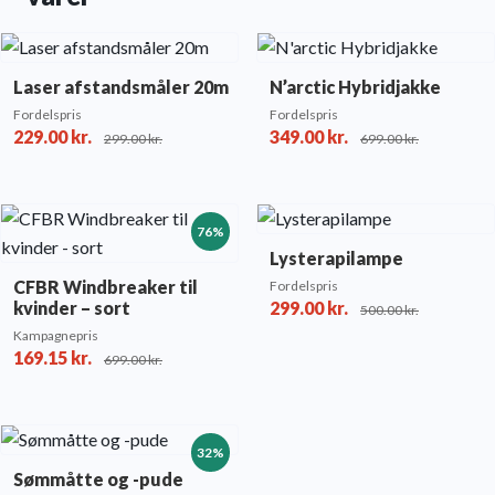
Laser afstandsmåler 20m
N’arctic Hybridjakke
Fordelspris
Fordelspris
229.00
kr.
349.00
kr.
299.00
kr.
699.00
kr.
76%
Lysterapilampe
CFBR Windbreaker til
Fordelspris
kvinder – sort
299.00
kr.
500.00
kr.
Kampagnepris
169.15
kr.
699.00
kr.
32%
Sømmåtte og -pude