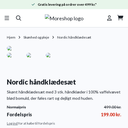
Gratis levering på ordrer over 499 kr.*

Hjem
Skønhed og pleje
Nordic håndklædesæt
Nordic håndklædesæt
Skønt håndklædesæt med 3 stk. håndklæder i 100% vaffelvævet
blød bomuld, der føles rart og dejligt mod huden.
Normalpris
499.00
kr.
Fordelspris
199.00
kr.
Log ind
for at købe til fordelspris