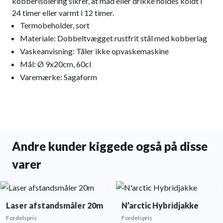
kobberisolering sikrer, at mad eller drikke holdes koldt i
24 timer eller varmt i 12 timer.
Termobeholder, sort
Materiale: Dobbeltvægget rustfrit stål med kobberlag
Vaskeanvisning: Tåler ikke opvaskemaskine
Mål: Ø 9x20cm, 60cl
Varemærke: Sagaform
Andre kunder kiggede også på disse
varer
Laser afstandsmåler 20m
N’arctic Hybridjakke
Fordelspris
Fordelspris