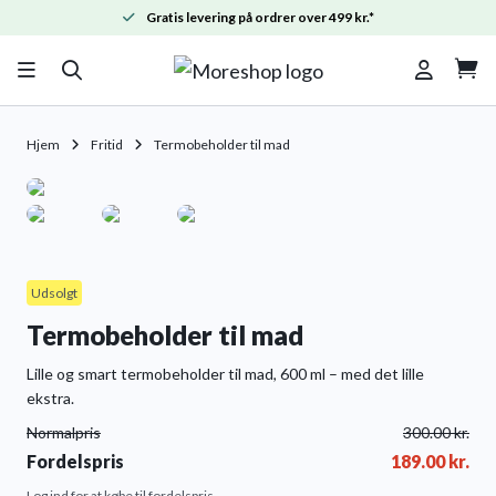
Gratis levering på ordrer over 499 kr.*

Hjem
Fritid
Termobeholder til mad
Udsolgt
Termobeholder til mad
Lille og smart termobeholder til mad, 600 ml – med det lille
ekstra.
Normalpris
300.00
kr.
Fordelspris
189.00
kr.
Log ind
for at købe til fordelspris