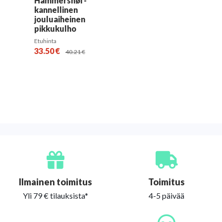
Hammershøi -
kannellinen
jouluaiheinen
pikkukulho
Etuhinta
33.50
€
40.21
€
Ilmainen toimitus
Toimitus
Yli 79 € tilauksista*
4-5 päivää