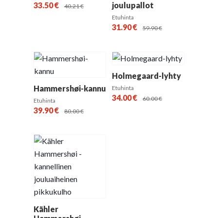
33.50
€
joulupallot
40.21
€
Etuhinta
31.90
€
59.90
€
Holmegaard-lyhty
Hammershøi-kannu
Etuhinta
34.00
€
60.00
€
Etuhinta
39.90
€
80.00
€
Kähler