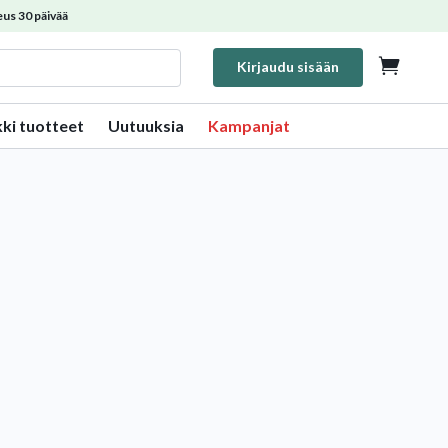
us 30 päivää

Kirjaudu sisään
kki tuotteet
Uutuuksia
Kampanjat