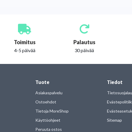
Toimitus
Palautus
4-5 päivää
30 päivää
Tuote
Tiedot
Asiakaspalvelu
Tietosuojala
Ostoehdot
Evästepolitii
Tietoja MoreShop
Evästeasetu
Käyttöohjeet
Sitemap
Peruuta ostos