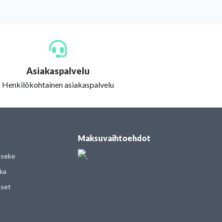
Asiakaspalvelu
Henkilökohtainen asiakaspalvelu
Maksuvaihtoehdot
useke
kka
kset