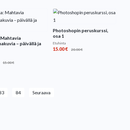
Photoshopin peruskurssi,
osa 1
: Mahtavia
kuvia – päivällä ja
Etuhinta
15.00
€
20.00
€
15.00
€
83
84
Seuraava