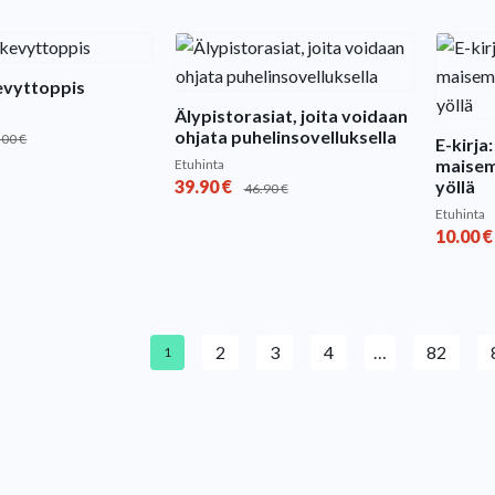
evyttoppis
Älypistorasiat, joita voidaan
ohjata puhelinsovelluksella
.00
€
E-kirja
maisema
Etuhinta
39.90
€
yöllä
46.90
€
Etuhinta
10.00
€
2
3
4
…
82
1