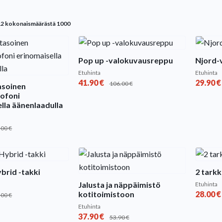
Sorted
12 kokonaismäärästä 1000
by
popularity
Pop up -valokuvausreppu
Njord-v
Etuhinta
Etuhinta
41.90
€
29.90
€
106.00
€
soinen
ofoni
lla äänenlaadulla
.00
€
ybrid -takki
2 tark
Jalusta ja näppäimistö
Etuhinta
kotitoimistoon
28.00
€
.00
€
Etuhinta
37.90
€
53.90
€