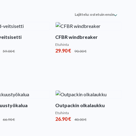
eitsisetti
CFBR windbreaker
Etuhinta
29.90
€
59.00
€
90.00
€
kuustyökalua
Outpackin olkalaukku
Etuhinta
26.90
€
66.90
€
40.00
€