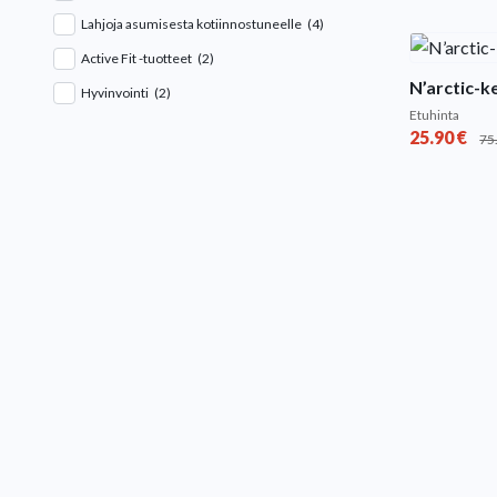
Lahjoja asumisesta kotiinnostuneelle
(4)
Active Fit -tuotteet
(2)
N’arctic-k
Hyvinvointi
(2)
Etuhinta
25.90
€
75