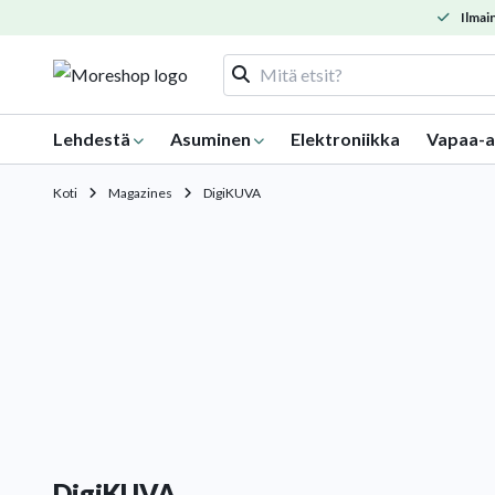
Ilmain
Lehdestä
Asuminen
Elektroniikka
Vapaa-a
Koti
Magazines
DigiKUVA
DigiKUVA