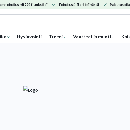
en toimitus, yli 79€ tilauksille*
Toimitus 4-5 arkipäivässä
Palautusoike
ika
Hyvinvointi
Treeni
Vaatteet ja muoti
Kai