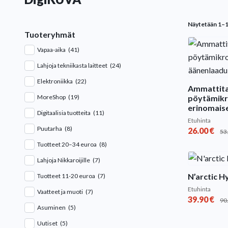
Näytetään 1–
Tuoteryhmät
Vapaa-aika
(41)
Lahjoja tekniikasta laitteet
(24)
Elektroniikka
(22)
Ammattita
MoreShop
(19)
pöytämikr
erinomaise
Digitaalisia tuotteita
(11)
Etuhinta
Puutarha
(8)
26.00
€
53
Tuotteet 20–34 euroa
(8)
Lahjoja Nikkaroijille
(7)
N’arctic H
Tuotteet 11-20 euroa
(7)
Etuhinta
Vaatteet ja muoti
(7)
39.90
€
90
Asuminen
(5)
Uutiset
(5)