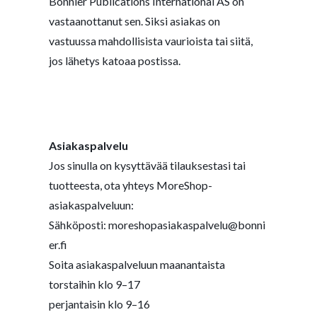
Bonnier Publications International AS on
vastaanottanut sen. Siksi asiakas on
vastuussa mahdollisista vaurioista tai siitä,
jos lähetys katoaa postissa.
Asiakaspalvelu
Jos sinulla on kysyttävää tilauksestasi tai
tuotteesta, ota yhteys MoreShop-
asiakaspalveluun:
Sähköposti:
moreshopasiakaspalvelu@bonni
er.fi
Soita asiakaspalveluun maanantaista
torstaihin klo 9–17
perjantaisin klo 9–16