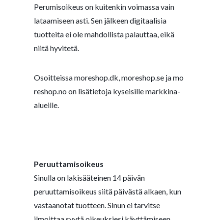
Perumisoikeus on kuitenkin voimassa vain
lataamiseen asti. Sen jälkeen digitaalisia
tuotteita ei ole mahdollista palauttaa, eikä
niitä hyvitetä.
Osoitteissa
moreshop.dk
,
moreshop.se
ja
mo
reshop.no
on lisätietoja kyseisille markkina-
alueille.
Peruuttamisoikeus
Sinulla on lakisääteinen 14 päivän
peruuttamisoikeus siitä päivästä alkaen, kun
vastaanotat tuotteen. Sinun ei tarvitse
ilmoittaa syytä oikeuksiesi käyttämiseen.