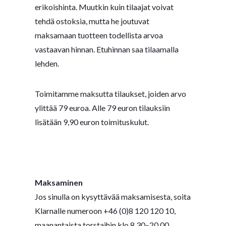
erikoishinta. Muutkin kuin tilaajat voivat
tehdä ostoksia, mutta he joutuvat
maksamaan tuotteen todellista arvoa
vastaavan hinnan. Etuhinnan saa tilaamalla
lehden
.
Toimitamme maksutta tilaukset, joiden arvo
ylittää 79 euroa. Alle 79 euron tilauksiin
lisätään 9,90 euron toimituskulut.
Maksaminen
Jos sinulla on kysyttävää maksamisesta, soita
Klarnalle numeroon +46 (0)8 120 120 10,
maanantaista torstaihin klo 8.30–20.00,