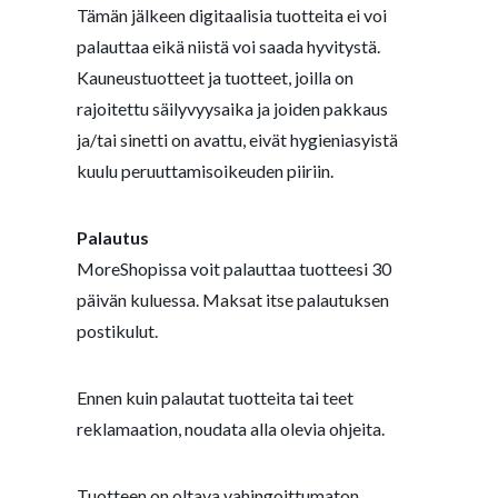
Tämän jälkeen digitaalisia tuotteita ei voi
palauttaa eikä niistä voi saada hyvitystä.
Kauneustuotteet ja tuotteet, joilla on
rajoitettu säilyvyysaika ja joiden pakkaus
ja/tai sinetti on avattu, eivät hygieniasyistä
kuulu peruuttamisoikeuden piiriin.
Palautus
MoreShopissa voit palauttaa tuotteesi 30
päivän kuluessa. Maksat itse palautuksen
postikulut.
Ennen kuin palautat tuotteita tai teet
reklamaation, noudata alla olevia ohjeita.
Tuotteen on oltava vahingoittumaton,