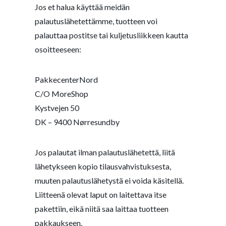
Jos et halua käyttää meidän
palautuslähetettämme, tuotteen voi
palauttaa postitse tai kuljetusliikkeen kautta
osoitteeseen:
PakkecenterNord
C/O MoreShop
Kystvejen 50
DK – 9400 Nørresundby
Jos palautat ilman palautuslähetettä, liitä
lähetykseen kopio tilausvahvistuksesta,
muuten palautuslähetystä ei voida käsitellä.
Liitteenä olevat laput on laitettava itse
pakettiin, eikä niitä saa laittaa tuotteen
pakkaukseen.