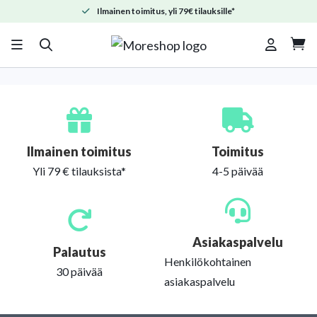
Ilmainen toimitus, yli 79€ tilauksille*

Ilmainen toimitus
Toimitus
Yli 79 € tilauksista*
4-5 päivää
Asiakaspalvelu
Palautus
Henkilökohtainen
30 päivää
asiakaspalvelu