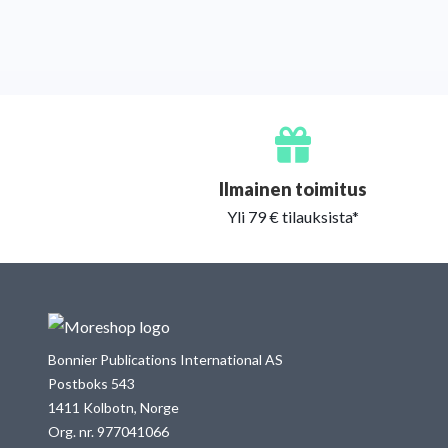
Ilmainen toimitus
Yli 79 € tilauksista*
Bonnier Publications International AS
Postboks 543
1411 Kolbotn, Norge
Org. nr. 977041066