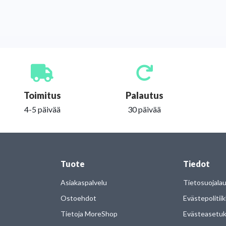
Toimitus
Palautus
4-5 päivää
30 päivää
Tuote
Tiedot
Asiakaspalvelu
Tietosuojala
Ostoehdot
Evästepolitii
Tietoja MoreShop
Evästeasetu