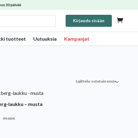
us 30 päivää

Kirjaudu sisään
kki tuotteet
Uutuuksia
Kampanjat
rg-laukku – musta
99.00
€