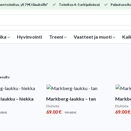
en toimitus, yli 79€ tilauksille*
Toimitus 4-5 arkipäivässä
Palautusoike
ika
Hyvinvointi
Treeni
Vaatteet ja muoti
Kai
Sorted
results
by
popularity
laukku – hiekka
Markberg-laukku – tan
Markbe
Etuhinta
Etuhinta
69.00
€
69.00
€
.00
€
99.00
€