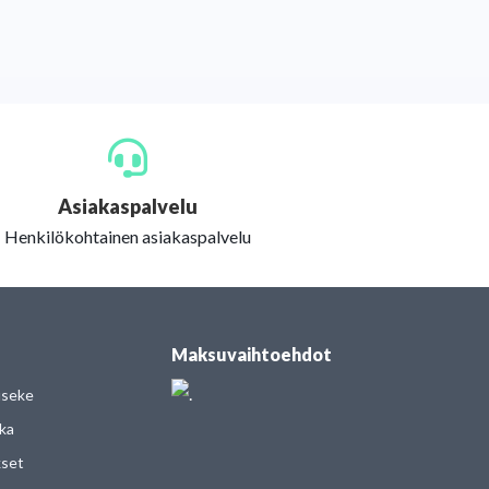
Asiakaspalvelu
Henkilökohtainen asiakaspalvelu
Maksuvaihtoehdot
useke
kka
kset