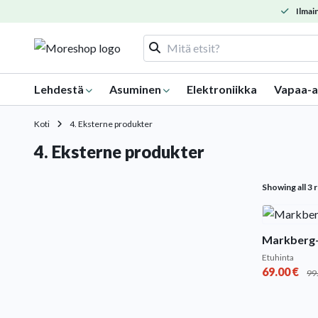
Ilmain
Lehdestä
Asuminen
Elektroniikka
Vapaa-a
Koti
4. Eksterne produkter
4. Eksterne produkter
Showing all 3 
Markberg-
Etuhinta
69.00
€
99