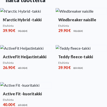
N’arctic Hybrid -takki
Windbreaker naisille
Etuhinta
Etuhinta
39.90
€
29.90
€
90.00
€
90.00
€
ActiveFit Heijastintakki
Teddy fleece-takki
Etuhinta
Etuhinta
26.90
€
39.90
€
49.90
€
89.90
€
Active Fit -kuoritakki
Etuhinta
40.00
€
69.00
€