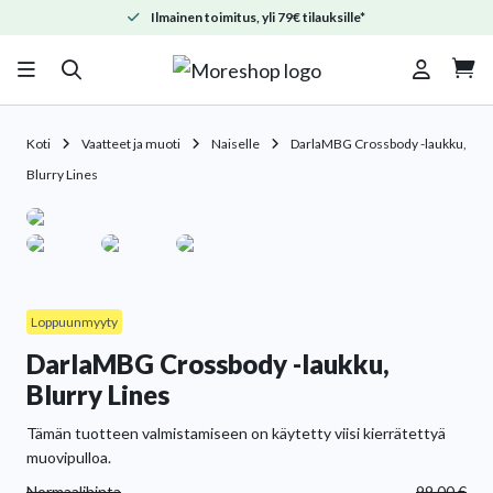
Ilmainen toimitus, yli 79€ tilauksille*

Koti
Vaatteet ja muoti
Naiselle
DarlaMBG Crossbody -laukku,
Blurry Lines
Loppuunmyyty
DarlaMBG Crossbody -laukku,
Blurry Lines
Tämän tuotteen valmistamiseen on käytetty viisi kierrätettyä
muovipulloa.
Normaalihinta
99.00
€