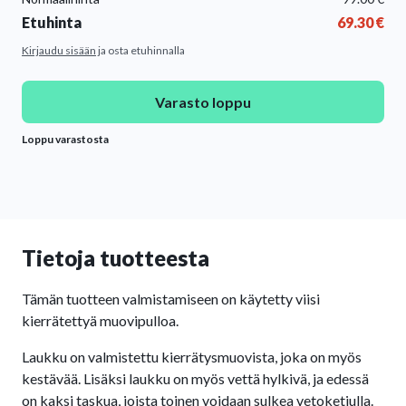
Etuhinta
69.30
€
Kirjaudu sisään
ja osta etuhinnalla
Varasto loppu
Loppu varastosta
Tietoja tuotteesta
Tämän tuotteen valmistamiseen on käytetty viisi
kierrätettyä muovipulloa.
Laukku on valmistettu kierrätysmuovista, joka on myös
kestävää. Lisäksi laukku on myös vettä hylkivä, ja edessä
on kaksi taskua, joista toinen voidaan sulkea vetoketjulla.