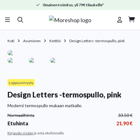
Ilmainen toimitus, yli 79€ tilauksille*

Koti
Asuminen
Keittiö
Design Letters -termospullo, pink
Loppuunmyyty
Design Letters -termospullo, pink
Moderni termospullo mukaan matkalle.
Normaalihinta
33.50
€
Etuhinta
21.90
€
Kirjaudu sisään
ja osta etuhinnalla