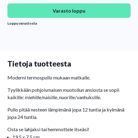
Varasto loppu
Loppu varastosta
Tietoja tuotteesta
Moderni termospullo mukaan matkalle.
Tyylikkään pohjoismaisen muotoilun ansiosta se sopii
kaikille: miehille/naisille, nuorille/vanhuksille.
Pullo pitää nesteen lämpimänä jopa 12 tuntia ja kylmänä
jopa 24 tuntia.
Osta se lahjaksi tai hemmottele itseäsi!
19,5 x 7,5 cm.