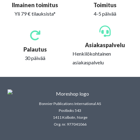
Ilmainen toimitus
Toimitus
Yli 79 € tilauksista*
4-5 päivää
Asiakaspalvelu
Palautus
Henkilökohtainen
30 päivää
asiakaspalvelu
Bonnier Publications International AS
Postboks 543
1411 Kolbotn, Norge
Org. nr. 977041066