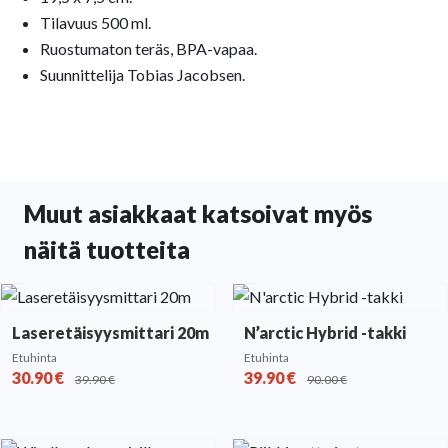
Tilavuus 500 ml.
Ruostumaton teräs, BPA-vapaa.
Suunnittelija Tobias Jacobsen.
Muut asiakkaat katsoivat myös
näitä tuotteita
Laseretäisyysmittari 20m
N’arctic Hybrid -takki
Etuhinta
Etuhinta
30.90
€
39.90
€
39.90
€
90.00
€