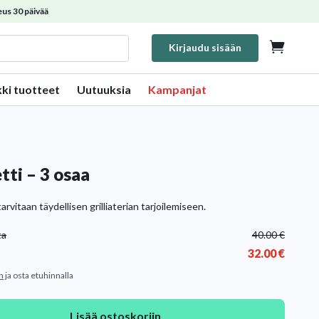
us 30 päivää

Kirjaudu sisään
kki tuotteet
Uutuuksia
Kampanjat
etti – 3 osaa
tarvitaan täydellisen grilliaterian tarjoilemiseen.
ta
40.00
€
32.00
€
n
ja osta etuhinnalla
Lisää ostoskoriin