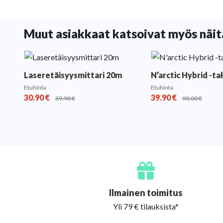
Muut asiakkaat katsoivat myös näit
Laseretäisyysmittari 20m
N’arctic Hybrid -ta
Etuhinta
Etuhinta
30.90
€
39.90
€
39.90
€
90.00
€
Ilmainen toimitus
Yli 79 € tilauksista*