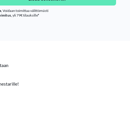
a
, Voidaan toimittaa välittömästi
oimitus,
yli 79€ tilauksille*
itaan
mestarille!