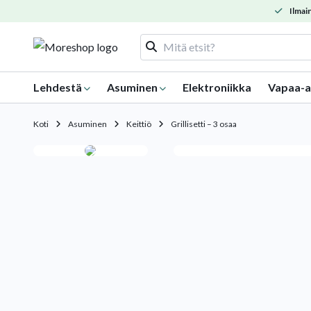
Ilmain
Lehdestä
Asuminen
Elektroniikka
Vapaa-a
Koti
Asuminen
Keittiö
Grillisetti – 3 osaa