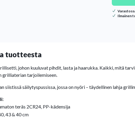
Varastoss
Ilmainen t
a tuotteesta
rillisetti, johon kuuluvat pihdit, lasta ja haarukka. Kaikki, mitä tarv
n grilliaterian tarjoilemiseen.
n siistissä säilytyspussissa, jossa on nyöri – täydellinen lahja grilli
i:
maton teräs 2CR24, PP-kädensija
40, 43 & 40 cm