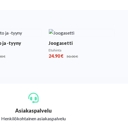
 ja -tyyny
Joogasetti
Etuhinta
24.90
€
00
€
50.00
€
Asiakaspalvelu
Henkilökohtainen asiakaspalvelu