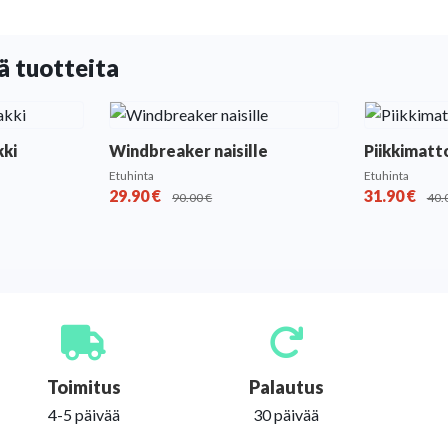
ä tuotteita
kki
Windbreaker naisille
Piikkimatto
Etuhinta
Etuhinta
29.90
€
31.90
€
90.00
€
40.
Toimitus
Palautus
4-5 päivää
30 päivää