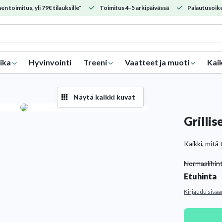
en toimitus, yli 79€ tilauksille*
Toimitus 4-5 arkipäivässä
Palautusoike
ika
Hyvinvointi
Treeni
Vaatteet ja muoti
Kai
Näytä kaikki kuvat
Grillis
Kaikki, mitä 
Normaalihin
Etuhinta
Kirjaudu sisää