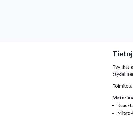
Tietoj
Tyylikäs g
täydellise
Toimitetaa
Materiaal
Ruuostu
Mitat: 