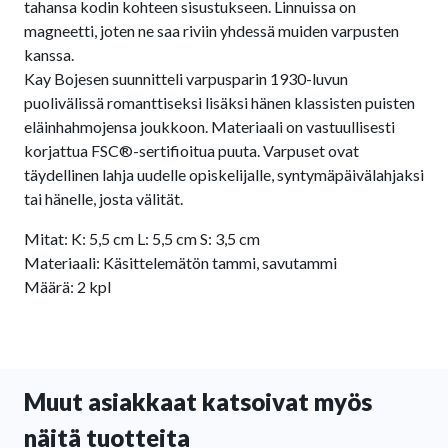
tahansa kodin kohteen sisustukseen. Linnuissa on
magneetti, joten ne saa riviin yhdessä muiden varpusten
kanssa.
Kay Bojesen suunnitteli varpusparin 1930-luvun
puolivälissä romanttiseksi lisäksi hänen klassisten puisten
eläinhahmojensa joukkoon. Materiaali on vastuullisesti
korjattua FSC®-sertifioitua puuta. Varpuset ovat
täydellinen lahja uudelle opiskelijalle, syntymäpäivälahjaksi
tai hänelle, josta välität.
Mitat: K: 5,5 cm L: 5,5 cm S: 3,5 cm
Materiaali: Käsittelemätön tammi, savutammi
Määrä: 2 kpl
Muut asiakkaat katsoivat myös
näitä tuotteita