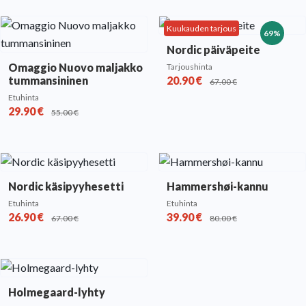
Kuukauden tarjous
69%
Nordic päiväpeite
Omaggio Nuovo maljakko
Tarjoushinta
tummansininen
20.90
€
67.00
€
Etuhinta
29.90
€
55.00
€
Nordic käsipyyhesetti
Hammershøi-kannu
Etuhinta
Etuhinta
26.90
€
39.90
€
67.00
€
80.00
€
Holmegaard-lyhty