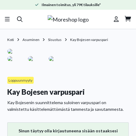
Ilmainen toimitus, yli 79€ tilauksille*

Koti
Asuminen
Sisustus
Kay Bojesen varpuspari
Loppuunmyyty
Kay Bojesen varpuspari
Kay Bojesenin suunnittelema suloinen varpuspari on
valmistettu käsittelemättömästä tammesta ja savutammesta.
Sinun täytyy olla kirjautuneena sisään ostaaksesi