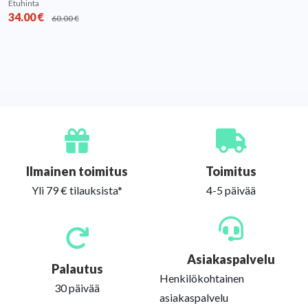
Etuhinta
34.00
€
60.00
€
Ilmainen toimitus
Toimitus
Yli 79 € tilauksista*
4-5 päivää
Asiakaspalvelu
Palautus
Henkilökohtainen
30 päivää
asiakaspalvelu