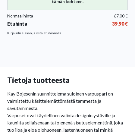
tämän kohteen.
Normaalihinta
67.00
€
Etuhinta
39.90
€
Kirjaudu sisään
ja osta etuhinnalla
Tietoja tuotteesta
Kay Bojesenin suunnittelema suloinen varpuspari on
valmistettu käsittelemättömästä tammesta ja
savutammesta.
Varpuset ovat täydellinen valinta designin ystäville ja
kauniita sellaisenaan tai pienenä sisutuselementtinä, joka
tuo iloa ja eloa olohuoneen, lastenhuoneen tai minkä