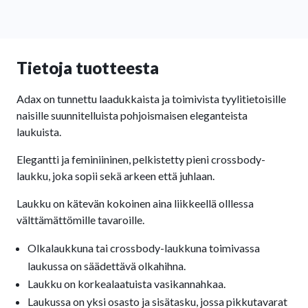
Tietoja tuotteesta
Adax on tunnettu laadukkaista ja toimivista tyylitietoisille
naisille suunnitelluista pohjoismaisen eleganteista
laukuista.
Elegantti ja feminiininen, pelkistetty pieni crossbody-
laukku, joka sopii sekä arkeen että juhlaan.
Laukku on kätevän kokoinen aina liikkeellä olllessa
välttämättömille tavaroille.
Olkalaukkuna tai crossbody-laukkuna toimivassa
laukussa on säädettävä olkahihna.
Laukku on korkealaatuista vasikannahkaa.
Laukussa on yksi osasto ja sisätasku, jossa pikkutavarat