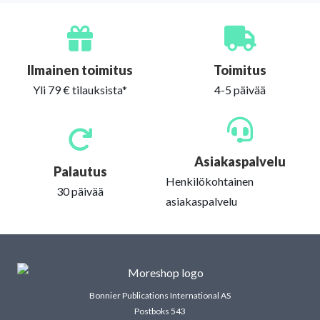
Ilmainen toimitus
Toimitus
Yli 79 € tilauksista*
4-5 päivää
Asiakaspalvelu
Palautus
Henkilökohtainen
30 päivää
asiakaspalvelu
Bonnier Publications International AS
Postboks 543