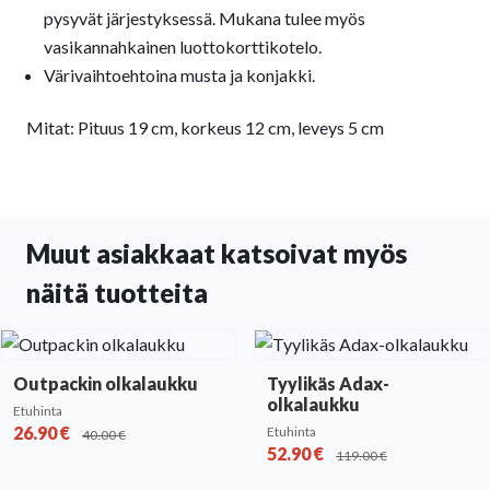
pysyvät järjestyksessä. Mukana tulee myös
vasikannahkainen luottokorttikotelo.
Värivaihtoehtoina musta ja konjakki.
Mitat: Pituus 19 cm, korkeus 12 cm, leveys 5 cm
Muut asiakkaat katsoivat myös
näitä tuotteita
Outpackin olkalaukku
Tyylikäs Adax-
olkalaukku
Etuhinta
26.90
€
Etuhinta
40.00
€
52.90
€
119.00
€