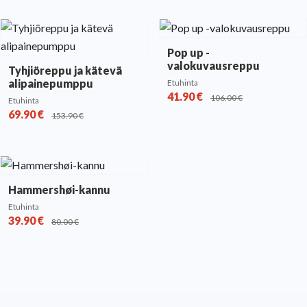
Pop up -
valokuvausreppu
Tyhjiöreppu ja kätevä
alipainepumppu
Etuhinta
41.90
€
106.00
€
Etuhinta
69.90
€
153.90
€
Hammershøi-kannu
Etuhinta
39.90
€
80.00
€