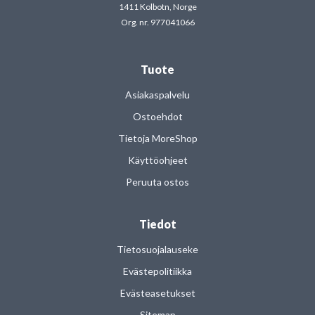
1411 Kolbotn, Norge
Org. nr. 977041066
Tuote
Asiakaspalvelu
Ostoehdot
Tietoja MoreShop
Käyttöohjeet
Peruuta ostos
Tiedot
Tietosuojalauseke
Evästepolitiikka
Evästeasetukset
Sitemap