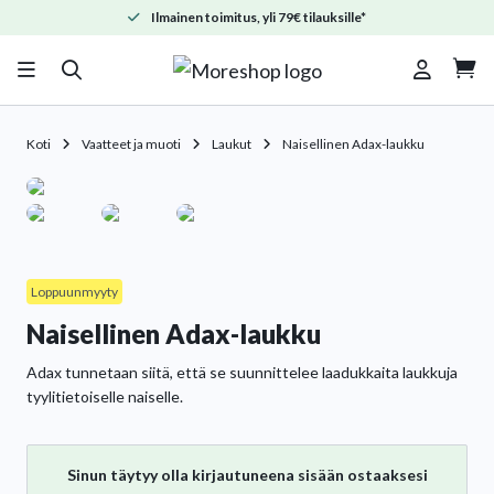
Ilmainen toimitus, yli 79€ tilauksille*

Koti
Vaatteet ja muoti
Laukut
Naisellinen Adax-laukku
Loppuunmyyty
Naisellinen Adax-laukku
Adax tunnetaan siitä, että se suunnittelee laadukkaita laukkuja
tyylitietoiselle naiselle.
Sinun täytyy olla kirjautuneena sisään ostaaksesi