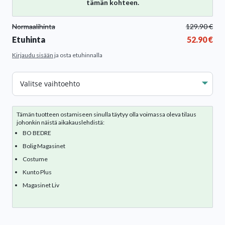
tämän kohteen.
Normaalihinta
129.90
€
Etuhinta
52.90
€
Kirjaudu sisään
ja osta etuhinnalla
Väri
Tämän tuotteen ostamiseen sinulla täytyy olla voimassa oleva tilaus
johonkin näistä aikakauslehdistä:
BO BEDRE
Bolig Magasinet
Costume
Kunto Plus
Magasinet Liv