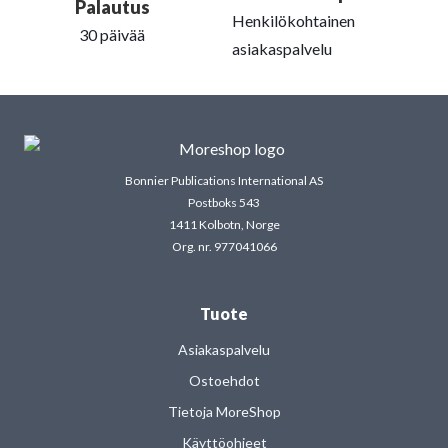
Palautus
Henkilökohtainen
30 päivää
asiakaspalvelu
Bonnier Publications International AS
Postboks 543
1411 Kolbotn, Norge
Org. nr. 977041066
Tuote
Asiakaspalvelu
Ostoehdot
Tietoja MoreShop
Käyttöohjeet