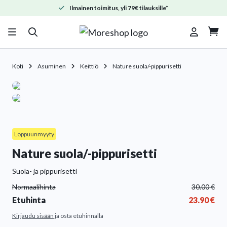
Ilmainen toimitus, yli 79€ tilauksille*

Koti
Asuminen
Keittiö
Nature suola/-pippurisetti
Loppuunmyyty
Nature suola/-pippurisetti
Suola- ja pippurisetti
Normaalihinta
30.00
€
Etuhinta
23.90
€
Kirjaudu sisään
ja osta etuhinnalla