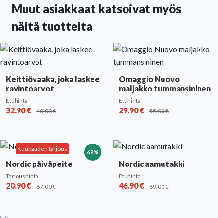
Muut asiakkaat katsoivat myös
näitä tuotteita
Keittiövaaka, joka laskee
Omaggio Nuovo
ravintoarvot
maljakko tummansininen
Etuhinta
Etuhinta
32.90
€
29.90
€
40.00
€
55.00
€
Kuukauden tarjous
69%
Nordic päiväpeite
Nordic aamutakki
Tarjoushinta
Etuhinta
20.90
€
46.90
€
67.00
€
69.00
€