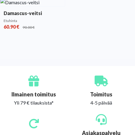
Damascus-veitsi
Etuhinta
60.90
€
90.00
€
Ilmainen toimitus
Toimitus
Yli 79 € tilauksista*
4-5 päivää
Asiakaspalvelu