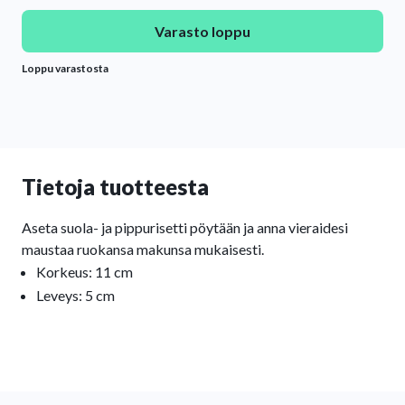
Varasto loppu
Loppu varastosta
Tietoja tuotteesta
Aseta suola- ja pippurisetti pöytään ja anna vieraidesi
maustaa ruokansa makunsa mukaisesti.
Korkeus: 11 cm
Leveys: 5 cm