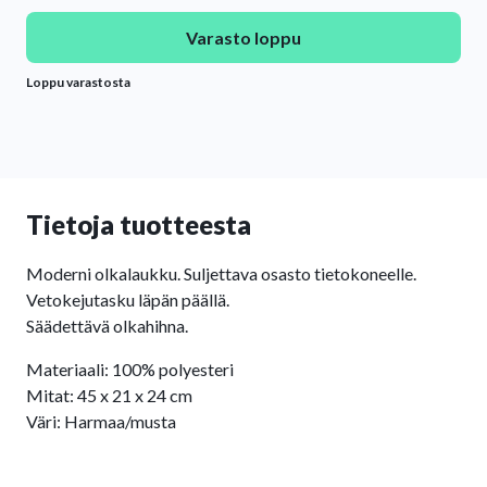
Varasto loppu
Loppu varastosta
Tietoja tuotteesta
Moderni olkalaukku. Suljettava osasto tietokoneelle.
Vetokejutasku läpän päällä.
Säädettävä olkahihna.
Materiaali: 100% polyesteri
Mitat: 45 x 21 x 24 cm
Väri: Harmaa/musta