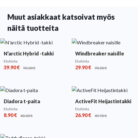
Muut asiakkaat katsoivat myös
näitä tuotteita
N’arctic Hybrid -takki
Windbreaker naisille
Etuhinta
Etuhinta
39.90
€
29.90
€
90.00
€
90.00
€
Diadora t-paita
ActiveFit Heijastintakki
Etuhinta
Etuhinta
8.90
€
26.90
€
40.00
€
49.90
€