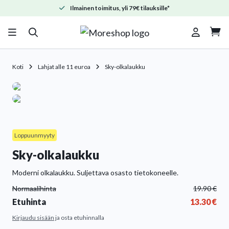
Ilmainen toimitus, yli 79€ tilauksille*

Koti
Lahjat alle 11 euroa
Sky-olkalaukku
Loppuunmyyty
Sky-olkalaukku
Moderni olkalaukku. Suljettava osasto tietokoneelle.
Normaalihinta
19.90
€
Etuhinta
13.30
€
Kirjaudu sisään
ja osta etuhinnalla