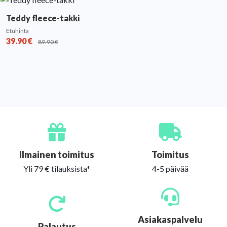
Teddy fleece-takki
Etuhinta
39.90
€
89.90
€
Ilmainen toimitus
Toimitus
Yli 79 € tilauksista*
4-5 päivää
Asiakaspalvelu
Palautus