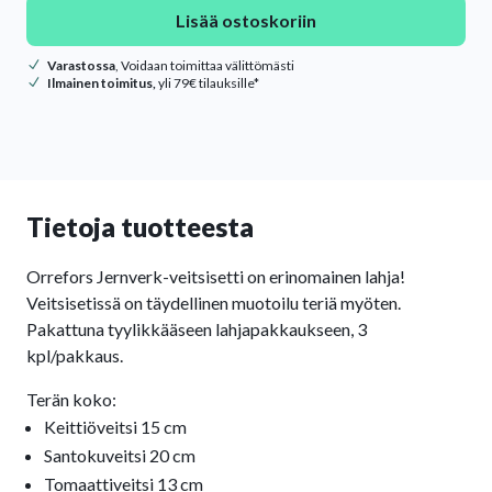
Lisää ostoskoriin
Varastossa
, Voidaan toimittaa välittömästi
Ilmainen toimitus,
yli 79€ tilauksille*
Tietoja tuotteesta
Orrefors Jernverk-veitsisetti on erinomainen lahja!
Veitsisetissä on täydellinen muotoilu teriä myöten.
Pakattuna tyylikkääseen lahjapakkaukseen, 3
kpl/pakkaus.
Terän koko:
Keittiöveitsi 15 cm
Santokuveitsi 20 cm
Tomaattiveitsi 13 cm