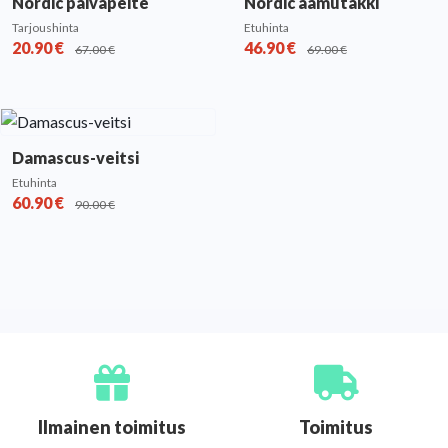
Nordic päiväpeite
Nordic aamutakki
Tarjoushinta
Etuhinta
20.90
€
46.90
€
67.00
€
69.00
€
Damascus-veitsi
Etuhinta
60.90
€
90.00
€
Ilmainen toimitus
Toimitus