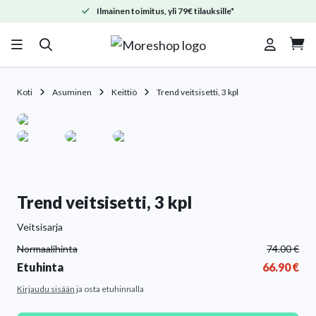
Ilmainen toimitus, yli 79€ tilauksille*

Koti
Asuminen
Keittiö
Trend veitsisetti, 3 kpl
Trend veitsisetti, 3 kpl
Veitsisarja
Normaalihinta
74.00
€
Etuhinta
66.90
€
Kirjaudu sisään
ja osta etuhinnalla