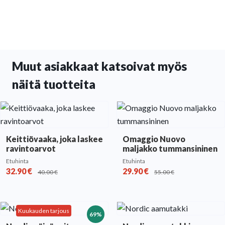
Muut asiakkaat katsoivat myös
näitä tuotteita
Keittiövaaka, joka laskee
Omaggio Nuovo
ravintoarvot
maljakko tummansininen
Etuhinta
Etuhinta
32.90
€
29.90
€
40.00
€
55.00
€
Kuukauden tarjous
69%