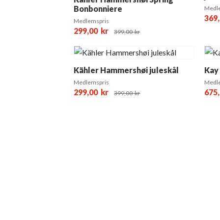
Bonbonniere
Medl
369
Medlemspris
299,00
kr
399,00
kr
Kähler Hammershøi juleskål
Kay
Medlemspris
Medl
299,00
kr
675
399,00
kr