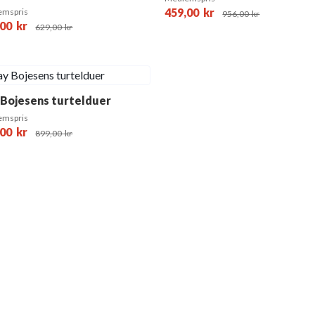
459,00
kr
emspris
956,00
kr
,00
kr
629,00
kr
 Bojesens turtelduer
emspris
,00
kr
899,00
kr