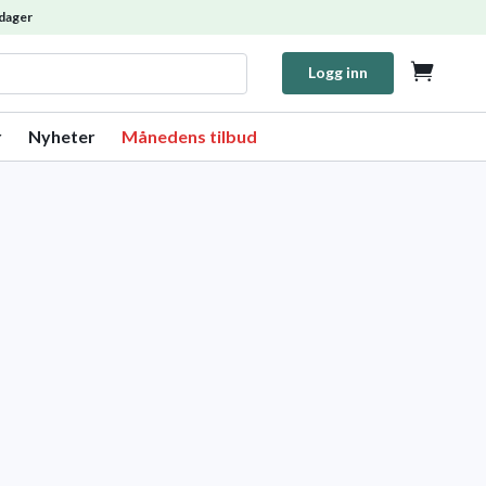
dager

Logg inn
r
Nyheter
Månedens tilbud