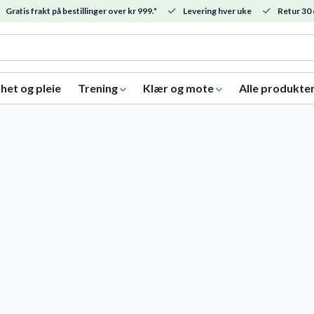
Gratis frakt på bestillinger over kr 999.*
Levering hver uke
Retur 30 
het og pleie
Trening
Klær og mote
Alle produkte