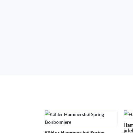
Ham
jule
Kähler Hammershøi Spring