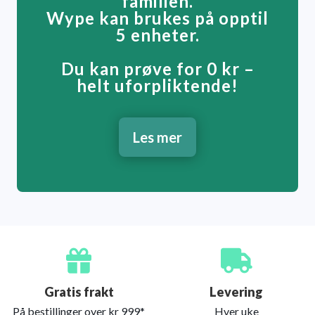
familien.
Wype kan brukes på opptil
5 enheter.
Du kan prøve for 0 kr –
helt uforpliktende!
Les mer
Gratis frakt
Levering
På bestillinger over kr 999*
Hver uke