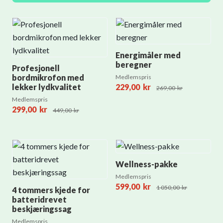
Energimåler med
beregner
Profesjonell
bordmikrofon med
Medlemspris
lekker lydkvalitet
229,00
kr
269,00
kr
Medlemspris
299,00
kr
449,00
kr
Wellness-pakke
Medlemspris
599,00
kr
1 050,00
kr
4 tommers kjede for
batteridrevet
beskjæringssag
Medlemspris