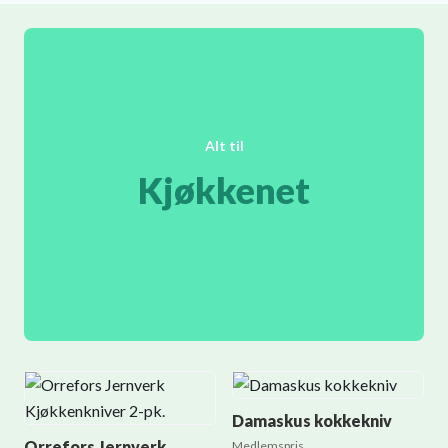
Alt til
Kjøkkenet
Damaskus kokkekniv
Orrefors Jernverk
Medlemspris