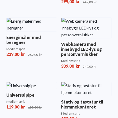
299,00
kr
449,00
kr
Energimåler med
beregner
Webkamera med
innebygd LED-lys og
Medlemspris
229,00
kr
personvernlukker
269,00
kr
Medlemspris
339,00
kr
549,00
kr
Universalpipe
Stativ og tastatur til
Medlemspris
119,00
kr
hjemmekontoret
199,00
kr
Medlemspris