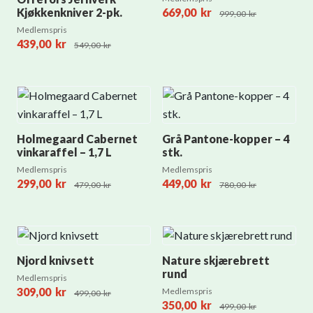
Kjøkkenkniver 2-pk.
669,00
kr
999,00
kr
Medlemspris
439,00
kr
549,00
kr
Holmegaard Cabernet
Grå Pantone-kopper – 4
vinkaraffel – 1,7 L
stk.
Medlemspris
Medlemspris
299,00
kr
449,00
kr
479,00
kr
780,00
kr
Njord knivsett
Nature skjærebrett
rund
Medlemspris
309,00
kr
Medlemspris
499,00
kr
350,00
kr
499,00
kr