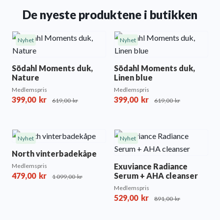
De nyeste produktene i butikken
Nyhet
Nyhet
Södahl Moments duk,
Södahl Moments duk,
Nature
Linen blue
Medlemspris
Medlemspris
399,00
kr
399,00
kr
619,00
kr
619,00
kr
Nyhet
Nyhet
North vinterbadekåpe
Exuviance Radiance
Medlemspris
479,00
kr
Serum + AHA cleanser
1 099,00
kr
Medlemspris
529,00
kr
891,00
kr