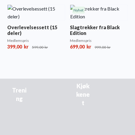
Nyhet
Overlevelsessett (15
Slagtrekker fra Black
deler)
Edition
Medlemspris
Medlemspris
399,00
kr
699,00
kr
599,00
kr
999,00
kr
Kjøk
Treni
kene
ng
t