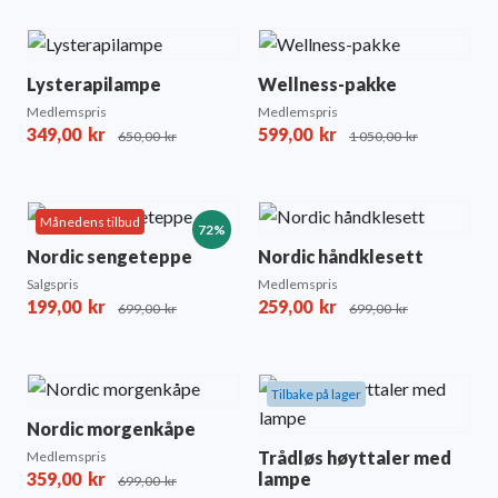
Lysterapilampe
Wellness-pakke
Medlemspris
Medlemspris
349,00
kr
599,00
kr
650,00
kr
1 050,00
kr
Månedens tilbud
72%
Nordic sengeteppe
Nordic håndklesett
Salgspris
Medlemspris
199,00
kr
259,00
kr
699,00
kr
699,00
kr
Tilbake på lager
Nordic morgenkåpe
Trådløs høyttaler med
Medlemspris
359,00
kr
lampe
699,00
kr