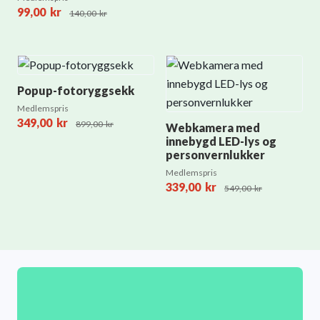
99,00
kr
140,00
kr
Popup-fotoryggsekk
Medlemspris
349,00
kr
899,00
kr
Webkamera med
innebygd LED-lys og
personvernlukker
Medlemspris
339,00
kr
549,00
kr