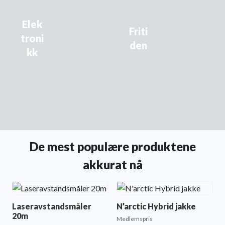
Elek
Friti
troni
den
kk
De mest populære produktene
akkurat nå
Laseravstandsmåler
N’arctic Hybrid jakke
20m
Medlemspris