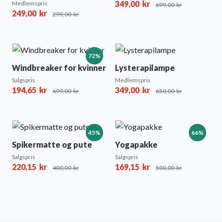
349,00
kr
Medlemspris
699,00
kr
249,00
kr
299,00
kr
72%
Windbreaker for kvinner
Lysterapilampe
Salgspris
Medlemspris
194,65
kr
349,00
kr
699,00
kr
650,00
kr
45%
66%
Spikermatte og pute
Yogapakke
Salgspris
Salgspris
220,15
kr
169,15
kr
400,00
kr
500,00
kr