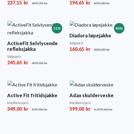
237,15
kr
194,65
kr
499,95
kr
699,00
kr
51%
80%
Diadora løpejakke
ActiveFit Selvlysende
Salgspris
refleksjakka
160,65
kr
800,00
kr
Salgspris
245,65
kr
499,00
kr
Active Fit fritidsjakke
Adax skulderveske
Medlemspris
Medlemspris
349,00
kr
599,00
kr
599,00
kr
1 299,00
kr