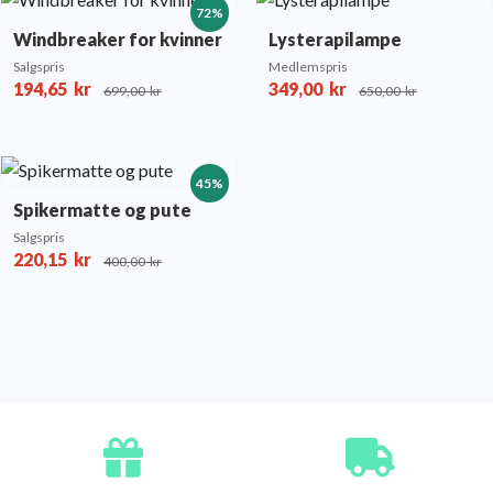
72%
Windbreaker for kvinner
Lysterapilampe
Salgspris
Medlemspris
194,65
kr
349,00
kr
699,00
kr
650,00
kr
45%
Spikermatte og pute
Salgspris
220,15
kr
400,00
kr