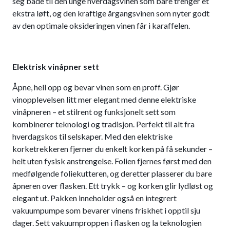
seg både til den unge hverdagsvinen som bare trenger et
ekstra løft, og den kraftige årgangsvinen som nyter godt
av den optimale oksideringen vinen får i karaffelen.
Elektrisk vinåpner sett
Åpne, hell opp og bevar vinen som en proff. Gjør
vinopplevelsen litt mer elegant med denne elektriske
vinåpneren – et stilrent og funksjonelt sett som
kombinerer teknologi og tradisjon. Perfekt til alt fra
hverdagskos til selskaper. Med den elektriske
korketrekkeren fjerner du enkelt korken på få sekunder –
helt uten fysisk anstrengelse. Folien fjernes først med den
medfølgende foliekutteren, og deretter plasserer du bare
åpneren over flasken. Ett trykk – og korken glir lydløst og
elegant ut. Pakken inneholder også en integrert
vakuumpumpe som bevarer vinens friskhet i opptil sju
dager. Sett vakuumproppen i flasken og la teknologien