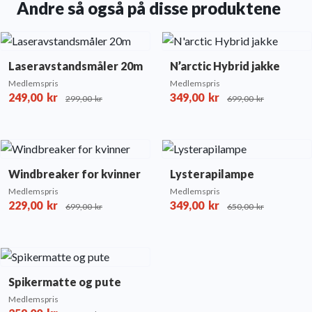
Andre så også på disse produktene
Laseravstandsmåler 20m
N’arctic Hybrid jakke
Medlemspris
Medlemspris
249,00
kr
349,00
kr
299,00
kr
699,00
kr
Windbreaker for kvinner
Lysterapilampe
Medlemspris
Medlemspris
229,00
kr
349,00
kr
699,00
kr
650,00
kr
Spikermatte og pute
Medlemspris