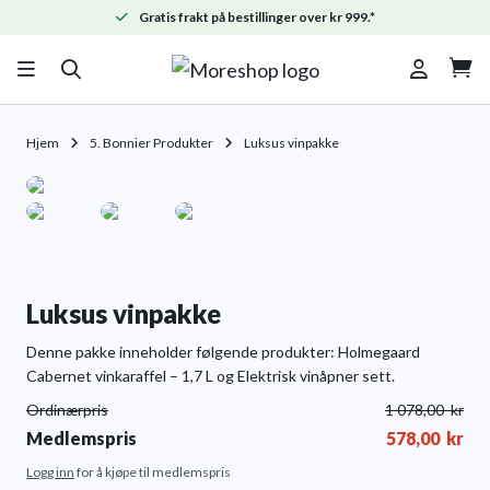
Gratis frakt på bestillinger over kr 999.*

Hjem
5. Bonnier Produkter
Luksus vinpakke
Luksus vinpakke
Denne pakke inneholder følgende produkter: Holmegaard
Cabernet vinkaraffel – 1,7 L og Elektrisk vinåpner sett.
Ordinærpris
1 078,00
kr
Medlemspris
578,00
kr
Logg inn
for å kjøpe til medlemspris