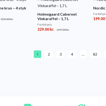
e krus – 4 styk
Nordic
Holmegaard Cabernet
Fordelspr
Vinkaraffel – 1,7 L
199.00
520.00
kr.
Fordelspris
229.00
kr.
299.00
kr.
2
3
4
…
82
1