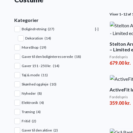
Viser 1–12 af 1
Kategorier
Boligindretning
(27)
[-]
Dekoration
(14)
Stelton A
MoreShop
(19)
– Limited 
Gaver til den boliginteresserede
(18)
Fordelspris
679.00
kr.
Gaver 151 - 250 kr.
(14)
Tøj & mode
(11)
Skønhed og pleje
(10)
ActiveFit 
Nyheder
(8)
Fordelspris
359.00
kr.
Elektronik
(4)
Træning
(4)
Fritid
(2)
Gaver til den aktive
(2)