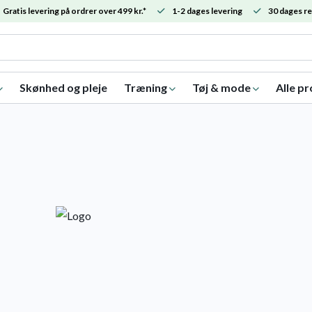
Gratis levering på ordrer over 499 kr.*
1-2 dages levering
30 dages re
Skønhed og pleje
Træning
Tøj & mode
Alle p