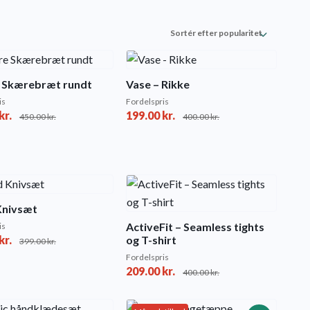
 Skærebræt rundt
Vase – Rikke
is
Fordelspris
kr.
199.00
kr.
450.00
kr.
400.00
kr.
Knivsæt
ActiveFit – Seamless tights
is
kr.
og T-shirt
399.00
kr.
Fordelspris
209.00
kr.
400.00
kr.