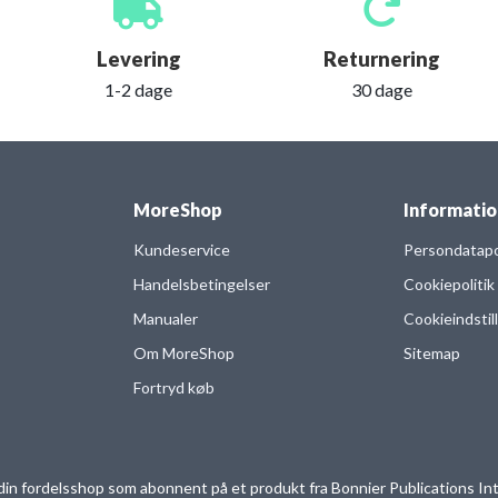
Levering
Returnering
1-2 dage
30 dage
MoreShop
Informatio
Kundeservice
Persondatapol
Handelsbetingelser
Cookiepolitik
Manualer
Cookieindstil
Om MoreShop
Sitemap
Fortryd køb
in fordelsshop som abonnent på et produkt fra Bonnier Publications Int