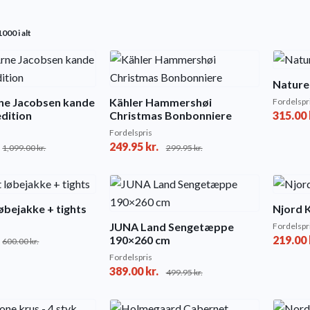
Sorted
000 i alt
by
popularity
Nature
rne Jacobsen kande
Kähler Hammershøi
Fordelspr
edition
Christmas Bonbonniere
315.00
Fordelspris
249.95
kr.
1,099.00
kr.
299.95
kr.
løbejakke + tights
Njord 
JUNA Land Sengetæppe
Fordelspr
190×260 cm
219.00
600.00
kr.
Fordelspris
389.00
kr.
499.95
kr.