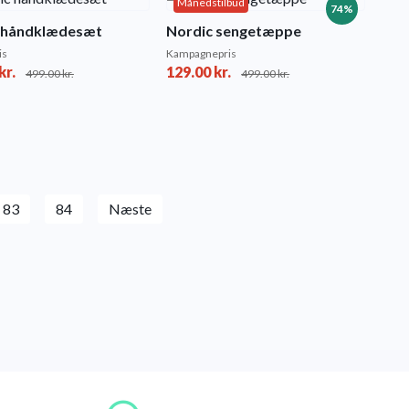
Månedstilbud
74%
 håndklædesæt
Nordic sengetæppe
is
Kampagnepris
kr.
129.00
kr.
499.00
kr.
499.00
kr.
83
84
Næste