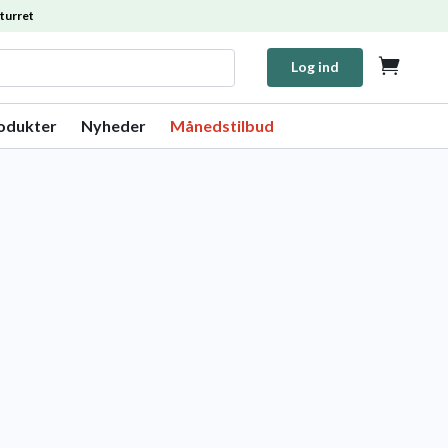
turret

Log ind
rodukter
Nyheder
Månedstilbud