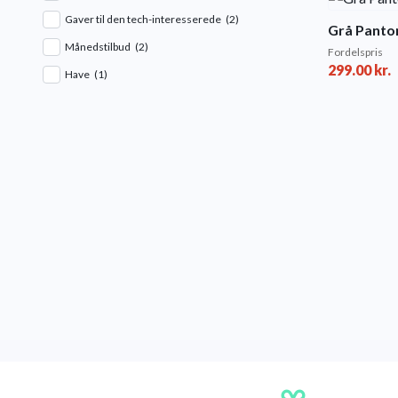
Gaver til den tech-interesserede
(2)
Grå Panton
Månedstilbud
(2)
Fordelspris
299.00
kr.
Have
(1)