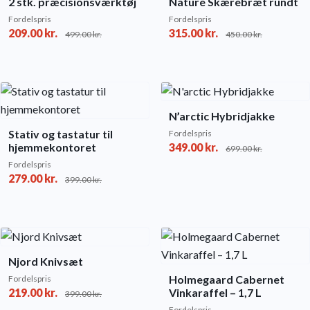
2 stk. præcisionsværktøj
Nature Skærebræt rundt
Fordelspris
Fordelspris
209.00
kr.
315.00
kr.
499.00
kr.
450.00
kr.
N’arctic Hybridjakke
Stativ og tastatur til
Fordelspris
hjemmekontoret
349.00
kr.
699.00
kr.
Fordelspris
279.00
kr.
399.00
kr.
Njord Knivsæt
Holmegaard Cabernet
Fordelspris
219.00
kr.
Vinkaraffel – 1,7 L
399.00
kr.
Fordelspris