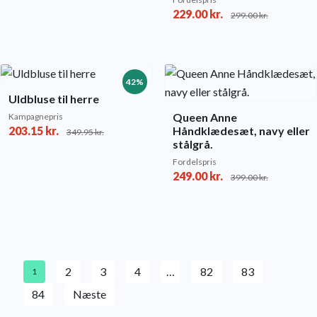
229.00
kr.
299.00
kr.
42%
Uldbluse til herre
Queen Anne
Kampagnepris
203.15
kr.
Håndklædesæt, navy eller
349.95
kr.
stålgrå.
Fordelspris
249.00
kr.
399.00
kr.
2
3
4
…
82
83
1
84
Næste