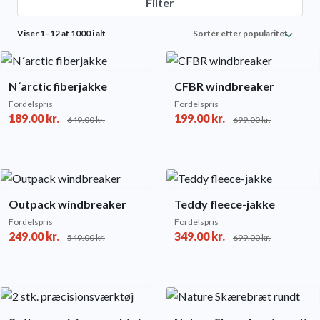
Filter
Sorted
Viser 1–12 af 1000 i alt
by
popularity
N´arctic fiberjakke
CFBR windbreaker
Fordelspris
Fordelspris
189.00
kr.
199.00
kr.
649.00
kr.
699.00
kr.
Outpack windbreaker
Teddy fleece-jakke
Fordelspris
Fordelspris
249.00
kr.
349.00
kr.
549.00
kr.
699.00
kr.