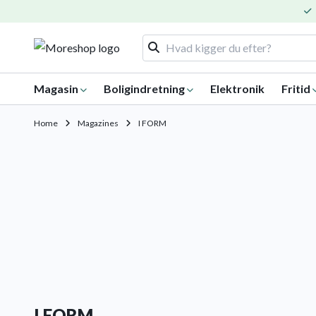
Magasin
Boligindretning
Elektronik
Fritid
Home
Magazines
I FORM
I FORM