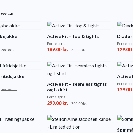
Sorted
000 i alt
by
popularity
øbejakke
Active Fit – top & tights
Diador
Fordelspris
Fordelspr
189.00
kr.
129.00
700.00
kr.
600.00
kr.
fritidsjakke
Active 
Active Fit – seamless tights
Fordelspr
og t-shirt
129.00
499.00
kr.
Fordelspris
299.00
kr.
700.00
kr.
Sømmåt