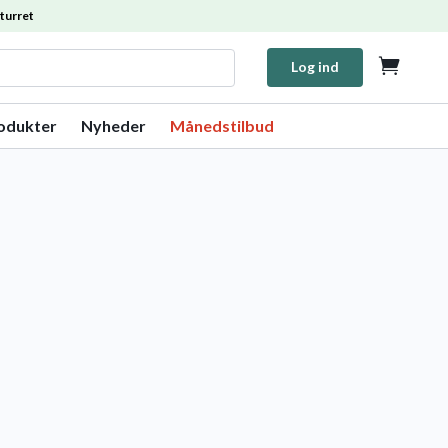
turret

Log ind
rodukter
Nyheder
Månedstilbud