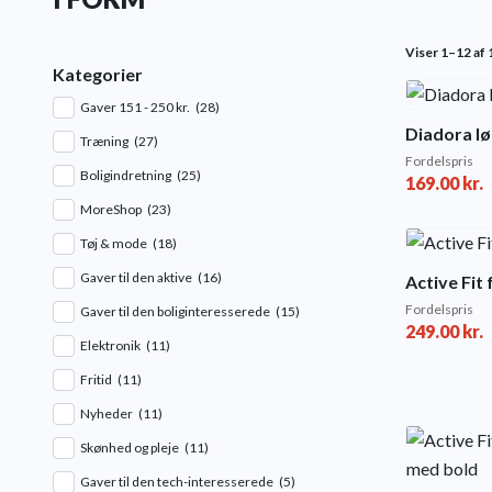
Viser 1–12 af 1
Kategorier
Gaver 151 - 250 kr.
(28)
Diadora l
Træning
(27)
Fordelspris
Boligindretning
(25)
169.00
kr.
MoreShop
(23)
Tøj & mode
(18)
Gaver til den aktive
(16)
Active Fit 
Fordelspris
Gaver til den boliginteresserede
(15)
249.00
kr.
Elektronik
(11)
Fritid
(11)
Nyheder
(11)
Skønhed og pleje
(11)
Gaver til den tech-interesserede
(5)