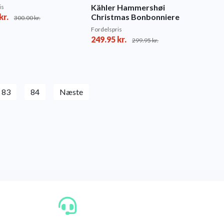
Kähler Hammershøi
is
kr.
Christmas Bonbonniere
300.00
kr.
Fordelspris
249.95
kr.
299.95
kr.
83
84
Næste