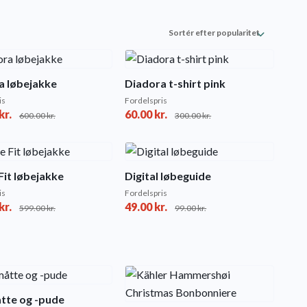
a løbejakke
Diadora t-shirt pink
is
Fordelspris
kr.
60.00
kr.
600.00
kr.
300.00
kr.
Fit løbejakke
Digital løbeguide
is
Fordelspris
kr.
49.00
kr.
599.00
kr.
99.00
kr.
te og -pude