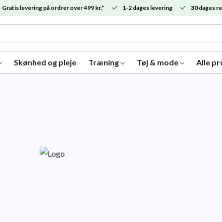
Gratis levering på ordrer over 499 kr.*
1-2 dages levering
30 dages re
Skønhed og pleje
Træning
Tøj & mode
Alle p