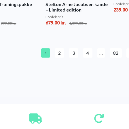
t Træningspakke
Stelton Arne Jacobsen kande
Fordelspr
– Limited edition
239.00
Fordelspris
679.00
kr.
399.00
kr.
1,099.00
kr.
2
3
4
…
82
1