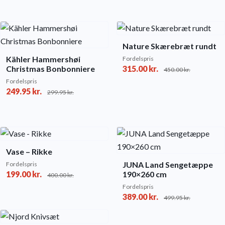
Nature Skærebræt rundt
Kähler Hammershøi
Fordelspris
Christmas Bonbonniere
315.00
kr.
450.00
kr.
Fordelspris
249.95
kr.
299.95
kr.
Vase – Rikke
JUNA Land Sengetæppe
Fordelspris
199.00
kr.
190×260 cm
400.00
kr.
Fordelspris
389.00
kr.
499.95
kr.