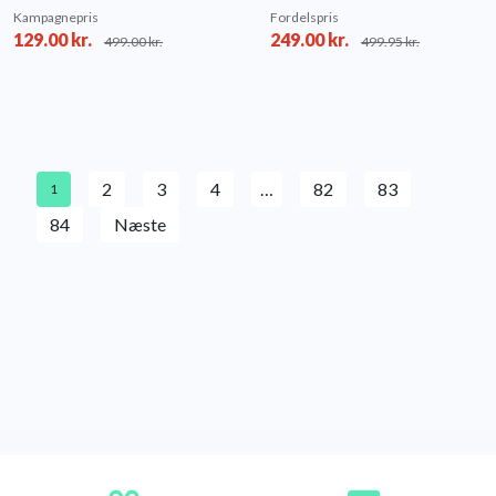
Kampagnepris
Fordelspris
129.00
kr.
249.00
kr.
499.00
kr.
499.95
kr.
2
3
4
…
82
83
1
84
Næste