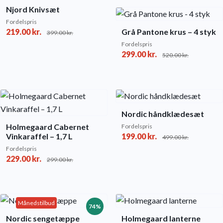
Njord Knivsæt
Fordelspris
219.00
kr.
Grå Pantone krus – 4 styk
399.00
kr.
Fordelspris
299.00
kr.
520.00
kr.
Nordic håndklædesæt
Holmegaard Cabernet
Fordelspris
Vinkaraffel – 1,7 L
199.00
kr.
499.00
kr.
Fordelspris
229.00
kr.
299.00
kr.
Månedstilbud
74%
Nordic sengetæppe
Holmegaard lanterne