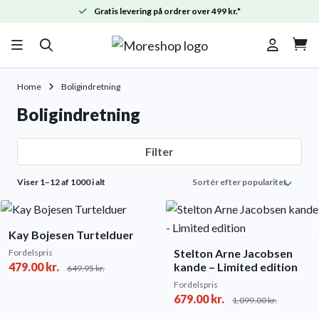
Gratis levering på ordrer over 499 kr.*

Home
Boligindretning
Boligindretning
Filter
Sorted
Viser 1–12 af 1000 i alt
by
popularity
Kay Bojesen Turtelduer
Stelton Arne Jacobsen
Fordelspris
479.00
kr.
kande – Limited edition
649.95
kr.
Fordelspris
679.00
kr.
1,099.00
kr.