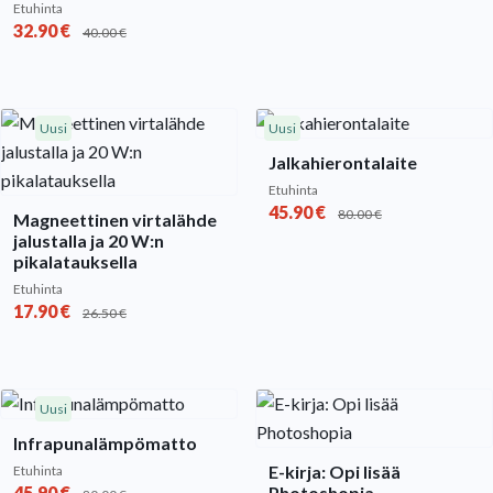
Etuhinta
32.90
€
40.00
€
Uusi
Uusi
Jalkahierontalaite
Etuhinta
45.90
€
80.00
€
Magneettinen virtalähde
jalustalla ja 20 W:n
pikalatauksella
Etuhinta
17.90
€
26.50
€
Uusi
Infrapunalämpömatto
E-kirja: Opi lisää
Etuhinta
45.90
€
Photoshopia