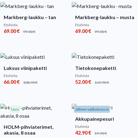
Markberg-laukku – tan
Markberg-laukku – musta
Etuhinta
Etuhinta
69.00
€
69.00
€
99.00
€
99.00
€
Luksus viinipaketti
Tietokonepaketti
Etuhinta
Etuhinta
66.00
€
52.00
€
108.90
€
119.90
€
Uusi
Jälleen valikoimassa
Akkupainepesuri
HOLM-pihviaterimet,
Etuhinta
akasia, 8 osaa
42.90
€
59.90
€