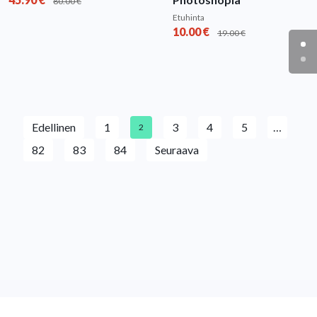
80.00
€
Etuhinta
10.00
€
19.00
€
Edellinen
1
3
4
5
…
2
82
83
84
Seuraava