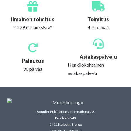
Ilmainen toimitus
Toimitus
Yli 79 € tilauksista*
4-5 päivää
Asiakaspalvelu
Palautus
Henkilökohtainen
30 päivää
asiakaspalvelu
Bonnier Publications International AS
Postboks 543
1411 Kolbotn, Norge
Org. nr. 977041066