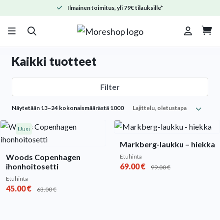
Ilmainen toimitus, yli 79€ tilauksille*

Kaikki tuotteet
Filter
Näytetään 13–24 kokonaismäärästä 1000
Uusi
Markberg-laukku – hiekka
Woods Copenhagen
Etuhinta
ihonhoitosetti
69.00
€
99.00
€
Etuhinta
45.00
€
63.00
€