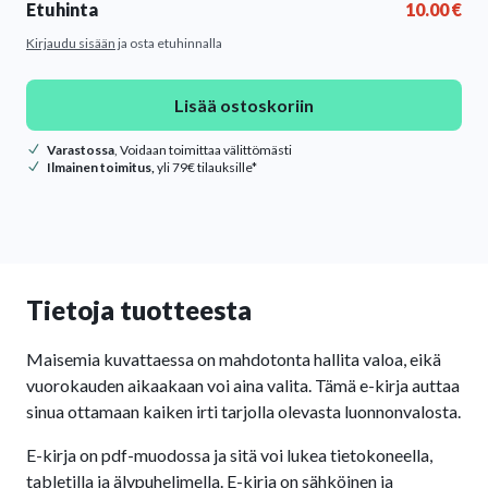
Etuhinta
10.00
€
Kirjaudu sisään
ja osta etuhinnalla
Lisää ostoskoriin
Varastossa
, Voidaan toimittaa välittömästi
Ilmainen toimitus,
yli 79€ tilauksille*
Tietoja tuotteesta
Maisemia kuvattaessa on mahdotonta hallita valoa, eikä
vuorokauden aikaakaan voi aina valita. Tämä e-kirja auttaa
sinua ottamaan kaiken irti tarjolla olevasta luonnonvalosta.
E-kirja on pdf-muodossa ja sitä voi lukea tietokoneella,
tabletilla ja älypuhelimella. E-kirja on sähköinen ja