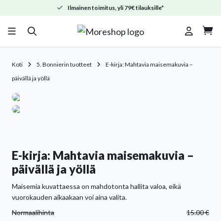
Ilmainen toimitus, yli 79€ tilauksille*

Koti
5. Bonnierin tuotteet
E-kirja: Mahtavia maisemakuvia –
päivällä ja yöllä
E-kirja: Mahtavia maisemakuvia –
päivällä ja yöllä
Maisemia kuvattaessa on mahdotonta hallita valoa, eikä
vuorokauden aikaakaan voi aina valita.
Normaalihinta
15.00
€