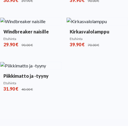
30.90
€
39.90
€
39.90
€
90.00
€
Windbreaker naisille
Kirkasvalolamppu
Etuhinta
Etuhinta
29.90
€
39.90
€
90.00
€
70.00
€
Piikkimatto ja -tyyny
Etuhinta
31.90
€
40.00
€