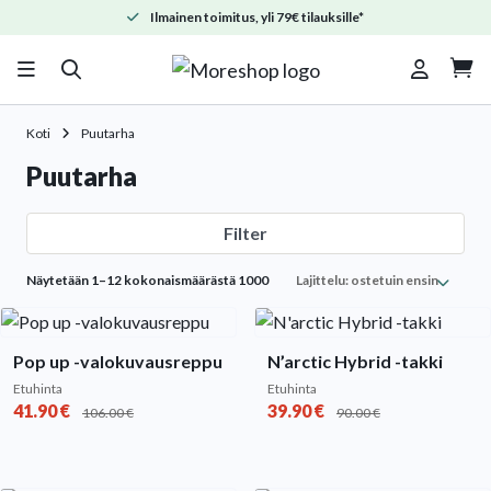
Ilmainen toimitus, yli 79€ tilauksille*

Koti
Puutarha
Puutarha
Filter
Sorted
Näytetään 1–12 kokonaismäärästä 1000
by
popularity
Pop up -valokuvausreppu
N’arctic Hybrid -takki
Etuhinta
Etuhinta
41.90
€
39.90
€
106.00
€
90.00
€