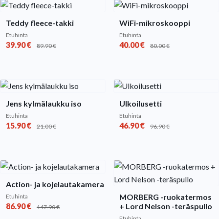
Teddy fleece-takki
WiFi-mikroskooppi
Etuhinta
Etuhinta
39.90
€
40.00
€
89.90
€
80.00
€
Jens kylmälaukku iso
Ulkoilusetti
Etuhinta
Etuhinta
15.90
€
46.90
€
21.00
€
96.90
€
Action- ja kojelautakamera
MORBERG -ruokatermos
Etuhinta
86.90
€
+ Lord Nelson -teräspullo
147.90
€
Etuhinta