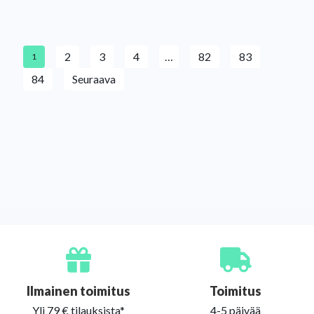
2
3
4
…
82
83
1
84
Seuraava
Ilmainen toimitus
Toimitus
Yli 79 € tilauksista*
4-5 päivää