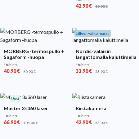
42.90
€
60.90
€
Jälleen valikoimassa
MORBERG -termospullo +
Nordic-valaisin
Sagaform -huopa
langattomalla kaiuttimella
Etuhinta
Etuhinta
40.90
€
33.90
€
60.90
€
53.90
€
Uusi
Master 3×360 laser
Riistakamera
Etuhinta
Etuhinta
66.90
€
42.90
€
105.00
€
53.00
€