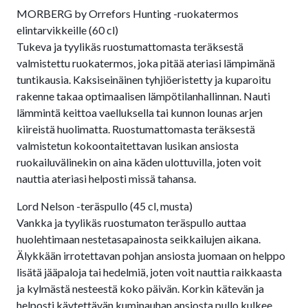
MORBERG by Orrefors Hunting -ruokatermos
elintarvikkeille (60 cl)
Tukeva ja tyylikäs ruostumattomasta teräksestä
valmistettu ruokatermos, joka pitää ateriasi lämpimänä
tuntikausia. Kaksiseinäinen tyhjiöeristetty ja kuparoitu
rakenne takaa optimaalisen lämpötilanhallinnan. Nauti
lämmintä keittoa vaelluksella tai kunnon lounas arjen
kiireistä huolimatta. Ruostumattomasta teräksestä
valmistetun kokoontaitettavan lusikan ansiosta
ruokailuvälinekin on aina käden ulottuvilla, joten voit
nauttia ateriasi helposti missä tahansa.
Lord Nelson -teräspullo (45 cl, musta)
Vankka ja tyylikäs ruostumaton teräspullo auttaa
huolehtimaan nestetasapainosta seikkailujen aikana.
Älykkään irrotettavan pohjan ansiosta juomaan on helppo
lisätä jääpaloja tai hedelmiä, joten voit nauttia raikkaasta
ja kylmästä nesteestä koko päivän. Korkin kätevän ja
helposti käytettävän kuminauhan ansiosta pullo kulkee