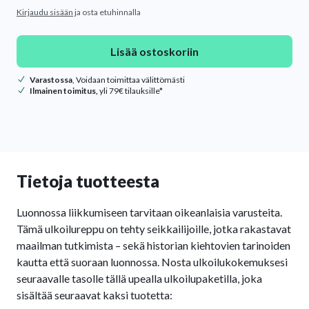
Kirjaudu sisään
ja osta etuhinnalla
Lisää ostoskoriin
Varastossa
, Voidaan toimittaa välittömästi
Ilmainen toimitus,
yli 79€ tilauksille*
Tietoja tuotteesta
Luonnossa liikkumiseen tarvitaan oikeanlaisia varusteita.
Tämä ulkoilureppu on tehty seikkailijoille, jotka rakastavat
maailman tutkimista – sekä historian kiehtovien tarinoiden
kautta että suoraan luonnossa. Nosta ulkoilukokemuksesi
seuraavalle tasolle tällä upealla ulkoilupaketilla, joka
sisältää seuraavat kaksi tuotetta: