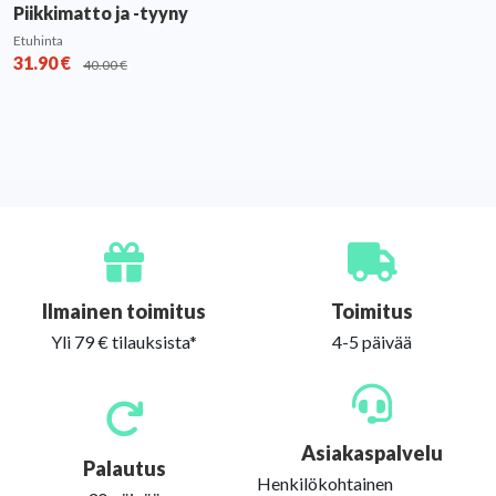
Piikkimatto ja -tyyny
Etuhinta
31.90
€
40.00
€
Ilmainen toimitus
Toimitus
Yli 79 € tilauksista*
4-5 päivää
Asiakaspalvelu
Palautus
Henkilökohtainen