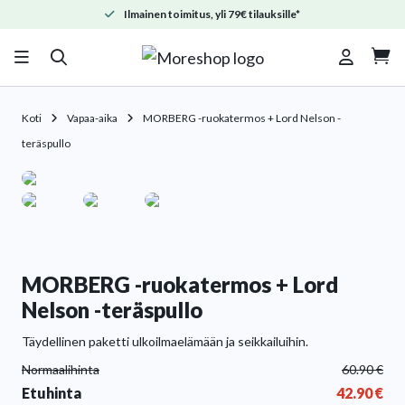
Ilmainen toimitus, yli 79€ tilauksille*

Koti
Vapaa-aika
MORBERG -ruokatermos + Lord Nelson -
teräspullo
MORBERG -ruokatermos + Lord
Nelson -teräspullo
Täydellinen paketti ulkoilmaelämään ja seikkailuihin.
Normaalihinta
60.90
€
Etuhinta
42.90
€