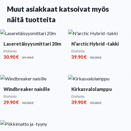
Muut asiakkaat katsoivat myös
näitä tuotteita
Laseretäisyysmittari 20m
N’arctic Hybrid -takki
Etuhinta
Etuhinta
30.90
€
39.90
€
39.90
€
90.00
€
Windbreaker naisille
Kirkasvalolamppu
Etuhinta
Etuhinta
29.90
€
39.90
€
90.00
€
70.00
€