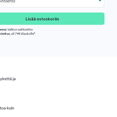
Lisää ostoskoriin
lanne:
Valitse vaihtoehto
oimitus,
yli 79€ tilauksille*
sykettä ja
toa kuin