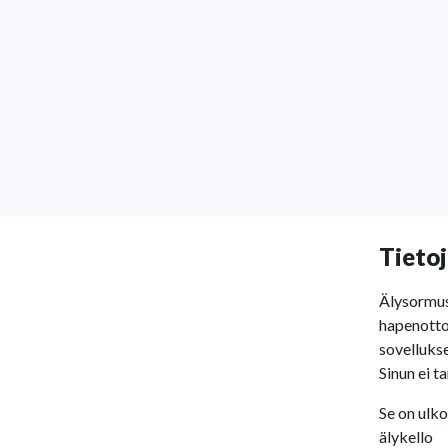
Tietoj
Älysormus 
hapenottoa
sovelluks
Sinun ei t
Se on ulko
älykello