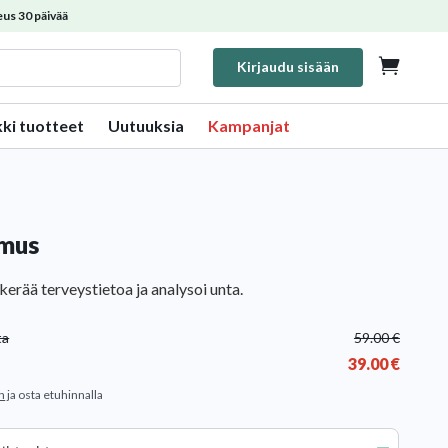
us 30 päivää

Kirjaudu sisään
kki tuotteet
Uutuuksia
Kampanjat
rmus
erää terveystietoa ja analysoi unta.
ta
59.00
€
39.00
€
n
ja osta etuhinnalla