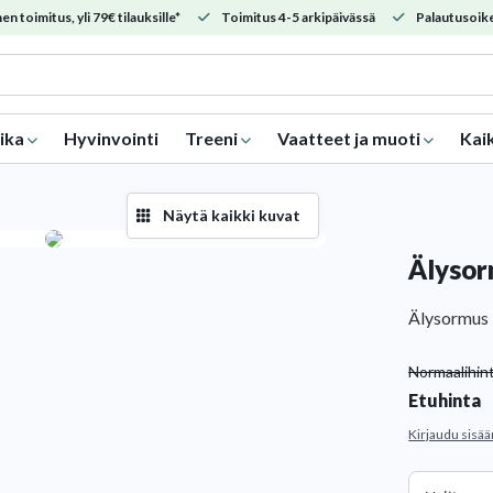
en toimitus, yli 79€ tilauksille*
Toimitus 4-5 arkipäivässä
Palautusoike
ika
Hyvinvointi
Treeni
Vaatteet ja muoti
Kai
Näytä kaikki kuvat
Älyso
Älysormus k
Normaalihin
Etuhinta
Kirjaudu sisää
Koko.