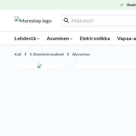
Ilmain
Lehdestä
Asuminen
Elektroniikka
Vapaa-a
Koti
5. Bonnierin tuotteet
Älysormus