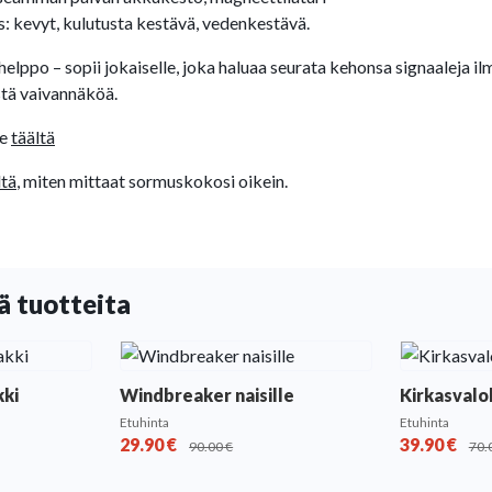
: kevyt, kulutusta kestävä, vedenkestävä.
helppo – sopii jokaiselle, joka haluaa seurata kehonsa signaaleja i
stä vaivannäköä.
je
täältä
ltä
, miten mittaat sormuskokosi oikein.
ä tuotteita
kki
Windbreaker naisille
Kirkasval
Etuhinta
Etuhinta
29.90
€
39.90
€
90.00
€
70.