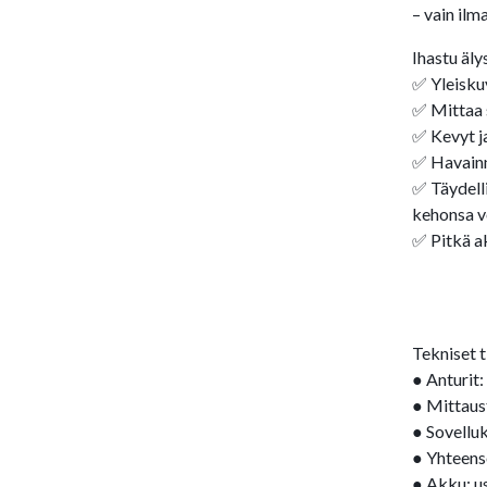
– vain ilm
Ihastu äl
✅ Yleisku
✅ Mittaa s
✅ Kevyt j
✅ Havainno
✅ Täydelli
kehonsa v
✅ Pitkä a
Tekniset 
● Anturit:
● Mittaust
● Sovelluk
● Yhteens
● Akku: u