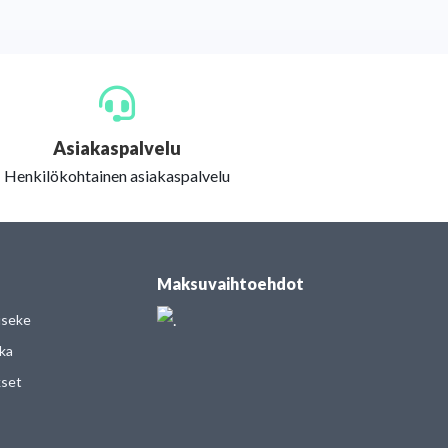
Asiakaspalvelu
Henkilökohtainen asiakaspalvelu
Maksuvaihtoehdot
useke
kka
kset