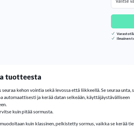
Varastoti
Ilmainen t
a tuotteesta
seuraa kehon vointia sekä levossa että liikkeellä. Se seuraa unta, 
 automaattisesti ja kerää datan selkeään, käyttäjäystävälliseen
een.
arvitse kuin pitää sormusta.
muodoltaan kuin klassinen, pelkistetty sormus, vaikka se kerää tie