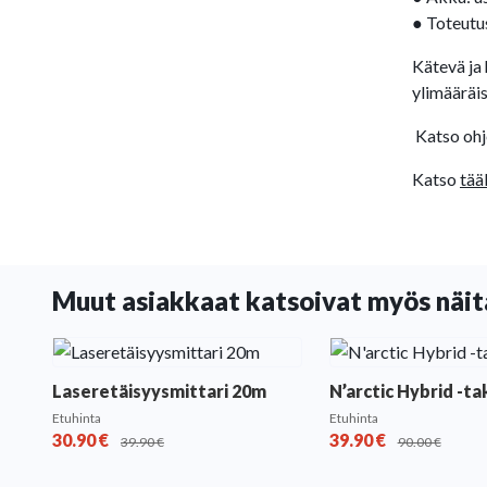
● Toteutus
Kätevä ja 
ylimääräi
Katso oh
Katso
tää
Muut asiakkaat katsoivat myös näit
Laseretäisyysmittari 20m
N’arctic Hybrid -ta
Etuhinta
Etuhinta
30.90
€
39.90
€
39.90
€
90.00
€