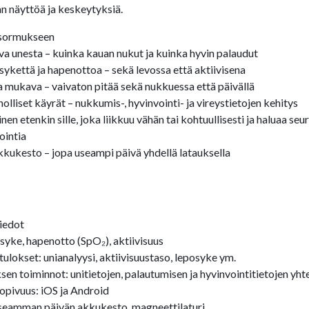
an näyttöä ja keskeytyksiä.
ysormukseen
va unesta – kuinka kauan nukut ja kuinka hyvin palaudut
ykettä ja hapenottoa – sekä levossa että aktiivisena
a mukava – vaivaton pitää sekä nukkuessa että päivällä
lliset käyrät – nukkumis-, hyvinvointi- ja vireystietojen kehitys
nen etenkin sille, joka liikkuu vähän tai kohtuullisesti ja haluaa seu
ointia
kkukesto – jopa useampi päivä yhdellä latauksella
tiedot
 syke, hapenotto (SpO₂), aktiivisuus
ulokset: unianalyysi, aktiivisuustaso, leposyke ym.
sen toiminnot: unitietojen, palautumisen ja hyvinvointitietojen yh
opivuus: iOS ja Android
seamman päivän akkukesto, magneettilaturi