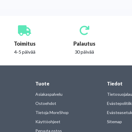
Toimitus
Palautus
4-5 päivää
30 päivää
Tuote
Tiedot
Asiakaspalvelu
Tietosuojala
Ostoehdot
Evästepolitii
Tietoja MoreShop
Evästeasetu
Käyttöohjeet
Sitemap
Peruuta ostos