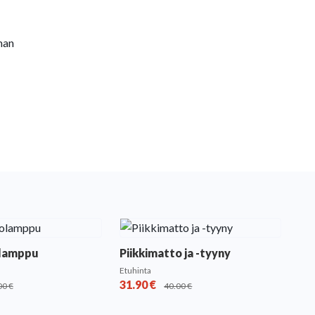
lman
olamppu
Piikkimatto ja -tyyny
Etuhinta
31.90
€
00
€
40.00
€