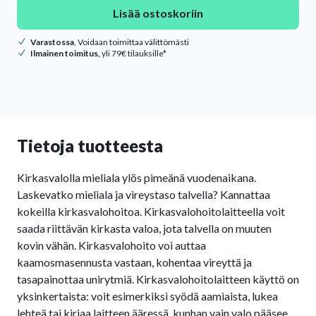
Lisää ostoskoriin
Varastossa
, Voidaan toimittaa välittömästi
Ilmainen toimitus,
yli 79€ tilauksille*
Tietoja tuotteesta
Kirkasvalolla mieliala ylös pimeänä vuodenaikana.
Laskevatko mieliala ja vireystaso talvella? Kannattaa
kokeilla kirkasvalohoitoa. Kirkasvalohoitolaitteella voit
saada riittävän kirkasta valoa, jota talvella on muuten
kovin vähän. Kirkasvalohoito voi auttaa
kaamosmasennusta vastaan, kohentaa vireyttä ja
tasapainottaa unirytmiä. Kirkasvalohoitolaitteen käyttö on
yksinkertaista: voit esimerkiksi syödä aamiaista, lukea
lehteä tai kirjaa laitteen ääressä, kunhan vain valo pääsee