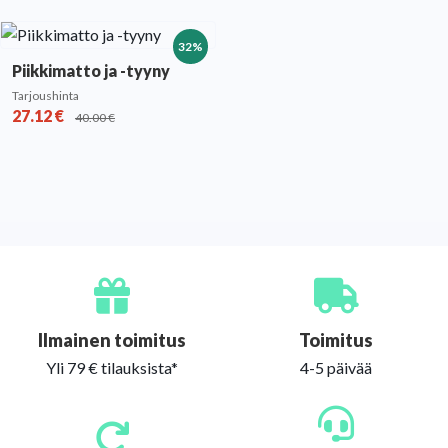
32%
Piikkimatto ja -tyyny
Tarjoushinta
27.12
€
40.00
€
Ilmainen toimitus
Toimitus
Yli 79 € tilauksista*
4-5 päivää