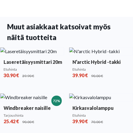
Muut asiakkaat katsoivat myös
näitä tuotteita
Laseretäisyysmittari 20m
N’arctic Hybrid -takki
Etuhinta
Etuhinta
30.90
€
39.90
€
39.90
€
90.00
€
72%
Windbreaker naisille
Kirkasvalolamppu
Tarjoushinta
Etuhinta
25.42
€
39.90
€
90.00
€
70.00
€