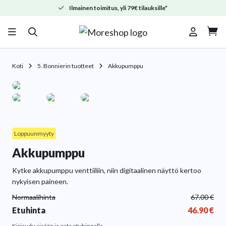
Ilmainen toimitus, yli 79€ tilauksille*

Koti
5. Bonnierin tuotteet
Akkupumppu
Loppuunmyyty
Akkupumppu
Kytke akkupumppu venttiiliin, niin digitaalinen näyttö kertoo
nykyisen paineen.
Normaalihinta
67.00
€
Etuhinta
46.90
€
Kirjaudu sisään
ja osta etuhinnalla