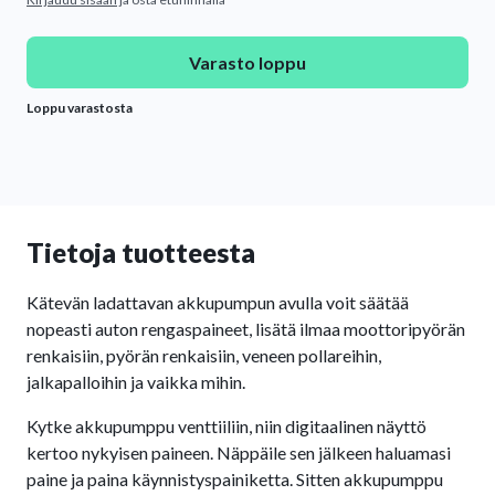
Varasto loppu
Loppu varastosta
Tietoja tuotteesta
Kätevän ladattavan akkupumpun avulla voit säätää
nopeasti auton rengaspaineet, lisätä ilmaa moottoripyörän
renkaisiin, pyörän renkaisiin, veneen pollareihin,
jalkapalloihin ja vaikka mihin.
Kytke akkupumppu venttiiliin, niin digitaalinen näyttö
kertoo nykyisen paineen. Näppäile sen jälkeen haluamasi
paine ja paina käynnistyspainiketta. Sitten akkupumppu