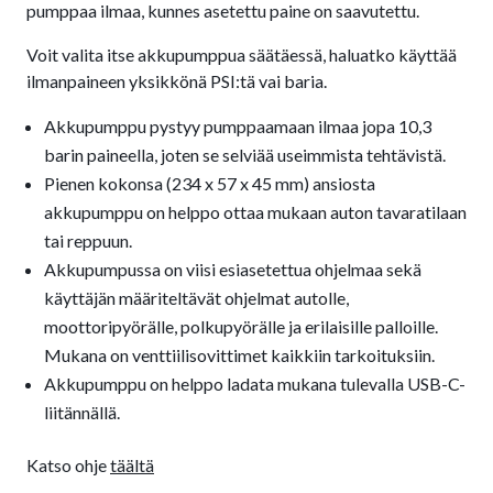
pumppaa ilmaa, kunnes asetettu paine on saavutettu.
Voit valita itse akkupumppua säätäessä, haluatko käyttää
ilmanpaineen yksikkönä PSI:tä vai baria.
Akkupumppu pystyy pumppaamaan ilmaa jopa 10,3
barin paineella, joten se selviää useimmista tehtävistä.
Pienen kokonsa (234 x 57 x 45 mm) ansiosta
akkupumppu on helppo ottaa mukaan auton tavaratilaan
tai reppuun.
Akkupumpussa on viisi esiasetettua ohjelmaa sekä
käyttäjän määriteltävät ohjelmat autolle,
moottoripyörälle, polkupyörälle ja erilaisille palloille.
Mukana on venttiilisovittimet kaikkiin tarkoituksiin.
Akkupumppu on helppo ladata mukana tulevalla USB-C-
liitännällä.
Katso ohje
täältä