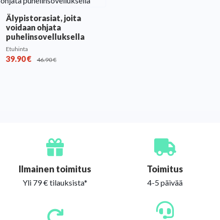
Älypistorasiat, joita
voidaan ohjata
puhelinsovelluksella
Etuhinta
39.90
€
46.90
€
Ilmainen toimitus
Toimitus
Yli 79 € tilauksista*
4-5 päivää