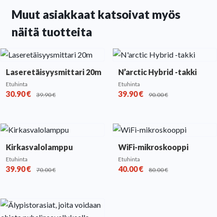
Muut asiakkaat katsoivat myös
näitä tuotteita
Laseretäisyysmittari 20m
N’arctic Hybrid -takki
Etuhinta
Etuhinta
30.90
€
39.90
€
39.90
€
90.00
€
Kirkasvalolamppu
WiFi-mikroskooppi
Etuhinta
Etuhinta
39.90
€
40.00
€
70.00
€
80.00
€