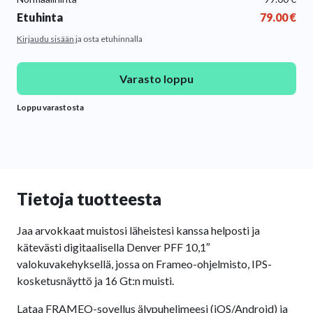
Etuhinta
79.00
€
Kirjaudu sisään
ja osta etuhinnalla
Varasto loppu
Loppu varastosta
Tietoja tuotteesta
Jaa arvokkaat muistosi läheistesi kanssa helposti ja
kätevästi digitaalisella Denver PFF 10,1″
valokuvakehyksellä, jossa on Frameo-ohjelmisto, IPS-
kosketusnäyttö ja 16 Gt:n muisti.
Lataa FRAMEO-sovellus älypuhelimeesi (iOS/Android) ja