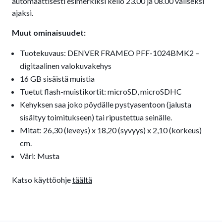
automaattisesti esimerkiksi kello 23.00 ja 08.00 väliseksi
ajaksi.
Muut ominaisuudet:
Tuotekuvaus: DENVER FRAMEO PFF-1024BMK2 –
digitaalinen valokuvakehys
16 GB sisäistä muistia
Tuetut flash-muistikortit: microSD, microSDHC
Kehyksen saa joko pöydälle pystyasentoon (jalusta
sisältyy toimitukseen) tai ripustettua seinälle.
Mitat: 26,30 (leveys) x 18,20 (syvyys) x 2,10 (korkeus)
cm.
Väri: Musta
Katso käyttöohje
täältä