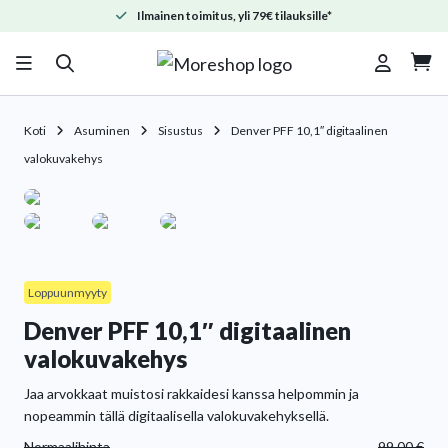
Ilmainen toimitus, yli 79€ tilauksille*

Koti
Asuminen
Sisustus
Denver PFF 10,1″ digitaalinen
valokuvakehys
Loppuunmyyty
Denver PFF 10,1″ digitaalinen
valokuvakehys
Jaa arvokkaat muistosi rakkaidesi kanssa helpommin ja
nopeammin tällä digitaalisella valokuvakehyksellä.
Normaalihinta
99.00
€