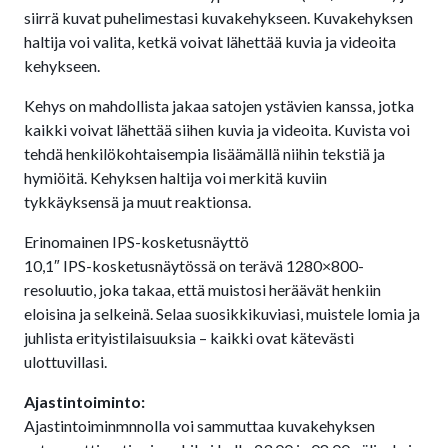
siirrä kuvat puhelimestasi kuvakehykseen. Kuvakehyksen
haltija voi valita, ketkä voivat lähettää kuvia ja videoita
kehykseen.
Kehys on mahdollista jakaa satojen ystävien kanssa, jotka
kaikki voivat lähettää siihen kuvia ja videoita. Kuvista voi
tehdä henkilökohtaisempia lisäämällä niihin tekstiä ja
hymiöitä. Kehyksen haltija voi merkitä kuviin
tykkäyksensä ja muut reaktionsa.
Erinomainen IPS-kosketusnäyttö
10,1″ IPS-kosketusnäytössä on terävä 1280×800-
resoluutio, joka takaa, että muistosi heräävät henkiin
eloisina ja selkeinä. Selaa suosikkikuviasi, muistele lomia ja
juhlista erityistilaisuuksia – kaikki ovat kätevästi
ulottuvillasi.
Ajastintoiminto:
Ajastintoiminmnnolla voi sammuttaa kuvakehyksen