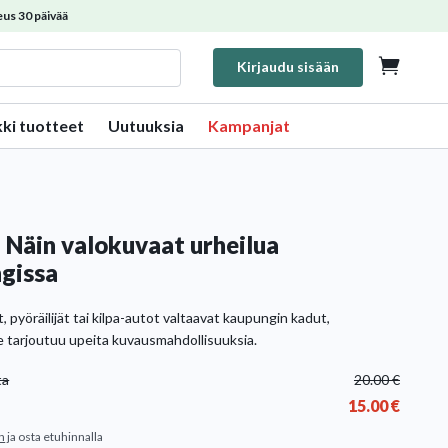
us 30 päivää

Kirjaudu sisään
kki tuotteet
Uutuuksia
Kampanjat
: Näin valokuvaat urheilua
gissa
, pyöräilijät tai kilpa-autot valtaavat kaupungin kadut,
le tarjoutuu upeita kuvausmahdollisuuksia.
ta
20.00
€
15.00
€
n
ja osta etuhinnalla