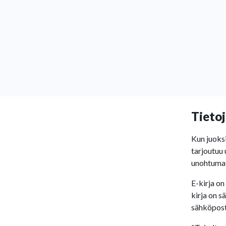
Tietoj
Kun juoksi
tarjoutuu 
unohtumat
E-kirja on
kirja on s
sähköposti