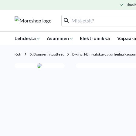
Ilmain
Lehdestä
Asuminen
Elektroniikka
Vapaa-a
Koti
5. Bonnierin tuotteet
E-kirja: Näin valokuvaat urheilua kaupu