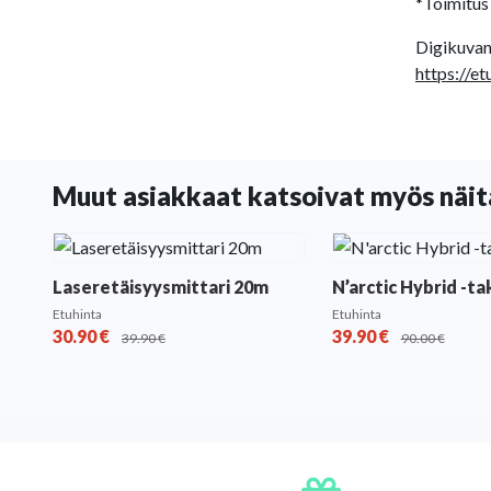
*Toimitus 
Digikuvan 
https://et
Muut asiakkaat katsoivat myös näit
Laseretäisyysmittari 20m
N’arctic Hybrid -ta
Etuhinta
Etuhinta
30.90
€
39.90
€
39.90
€
90.00
€