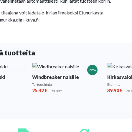
vähennetään automaattisesti, kun laitat tuotteen koriin.
tilaajana voit ladata e-kirjan ilmaiseksi Etunurkasta:
unurkka.digi-kuva.fi
ä tuotteita
72%
kki
Windbreaker naisille
Kirkasval
Tarjoushinta
Etuhinta
25.42
€
39.90
€
90.00
€
70.