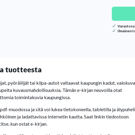
Varastoss
Ilmainen t
a tuotteesta
jat, pyöräilijät tai kilpa-autot valtaavat kaupungin kadut, valokuva
upeita kuvausmahdollisuuksia. Tämän e-kirjan neuvoilla otat
tomia toimintakuvia kaupungissa.
 pdf-muodossa ja sitä voi lukea tietokoneella, tabletilla ja älypuhel
ähköinen ja ladattavissa Internetin kautta. Saat linkin tiedostoon
tse, kun ostat e-kirjan.