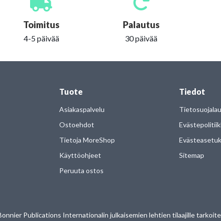
Toimitus
Palautus
4-5 päivää
30 päivää
Tuote
Tiedot
Asiakaspalvelu
Tietosuojala
Ostoehdot
Evästepolitii
Tietoja MoreShop
Evästeasetu
Käyttöohjeet
Sitemap
Peruuta ostos
nier Publications Internationalin julkaisemien lehtien tilaajille tarkoi