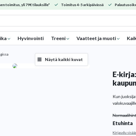
en toimitus, yli 79€ tilauksille*
Toimitus 4-5 arkipäivässä
Palautusoike
ika
Hyvinvointi
Treeni
Vaatteet ja muoti
Kai
ngissa
Näytä kaikki kuvat
E-kirja
kaupun
Kun juoksijat
valokuvaajil
Normaalihin
Etuhinta
Kirjaudu sisää