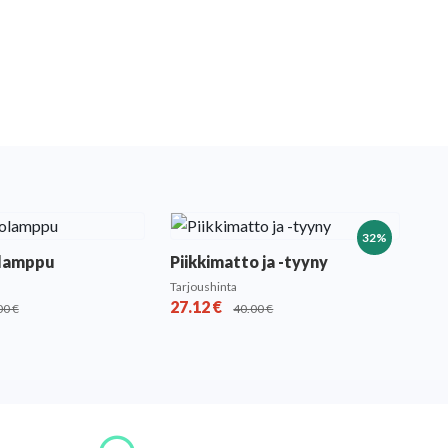
32%
olamppu
Piikkimatto ja -tyyny
Tarjoushinta
27.12
€
00
€
40.00
€