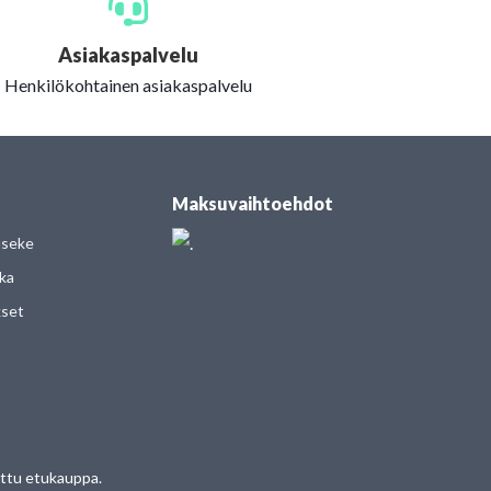
Asiakaspalvelu
Henkilökohtainen asiakaspalvelu
Maksuvaihtoehdot
useke
kka
kset
tettu etukauppa.