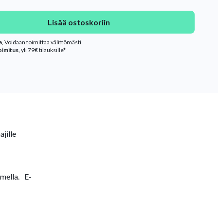
Lisää ostoskoriin
a
, Voidaan toimittaa välittömästi
oimitus,
yli 79€ tilauksille*
ajille
imella. E-