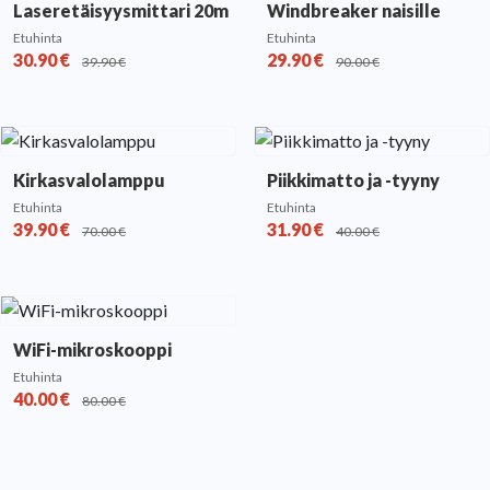
Laseretäisyysmittari 20m
Windbreaker naisille
Etuhinta
Etuhinta
30.90
€
29.90
€
39.90
€
90.00
€
Kirkasvalolamppu
Piikkimatto ja -tyyny
Etuhinta
Etuhinta
39.90
€
31.90
€
70.00
€
40.00
€
WiFi-mikroskooppi
Etuhinta
40.00
€
80.00
€