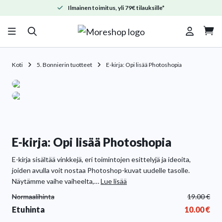
Ilmainen toimitus, yli 79€ tilauksille*

Koti
5. Bonnierin tuotteet
E-kirja: Opi lisää Photoshopia
E-kirja: Opi lisää Photoshopia
E-kirja sisältää vinkkejä, eri toimintojen esittelyjä ja ideoita,
joiden avulla voit nostaa Photoshop-kuvat uudelle tasolle.
Näytämme vaihe vaiheelta,
…
Lue lisää
Normaalihinta
19.00
€
Etuhinta
10.00
€