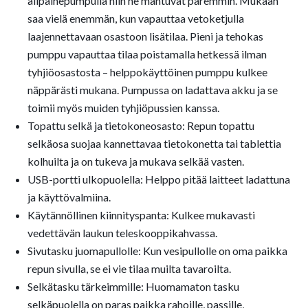
alipainepumpulla niin ne mahtuvat paremmin. Mukaan
saa vielä enemmän, kun vapauttaa vetoketjulla
laajennettavaan osastoon lisätilaa. Pieni ja tehokas
pumppu vapauttaa tilaa poistamalla hetkessä ilman
tyhjiöosastosta – helppokäyttöinen pumppu kulkee
näppärästi mukana. Pumpussa on ladattava akku ja se
toimii myös muiden tyhjiöpussien kanssa.
Topattu selkä ja tietokoneosasto: Repun topattu
selkäosa suojaa kannettavaa tietokonetta tai tablettia
kolhuilta ja on tukeva ja mukava selkää vasten.
USB-portti ulkopuolella: Helppo pitää laitteet ladattuna
ja käyttövalmiina.
Käytännöllinen kiinnityspanta: Kulkee mukavasti
vedettävän laukun teleskooppikahvassa.
Sivutasku juomapullolle: Kun vesipullolle on oma paikka
repun sivulla, se ei vie tilaa muilta tavaroilta.
Selkätasku tärkeimmille: Huomamaton tasku
selkäpuolella on paras paikka rahoille, passille,