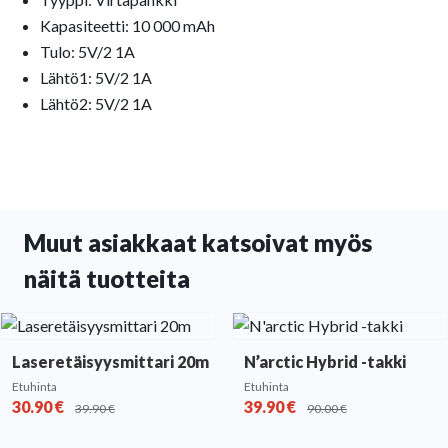
Kapasiteetti: 10 000 mAh
Tulo: 5V/2 1A
Lähtö1: 5V/2 1A
Lähtö2: 5V/2 1A
Muut asiakkaat katsoivat myös
näitä tuotteita
Laseretäisyysmittari 20m
N’arctic Hybrid -takki
Etuhinta
Etuhinta
30.90
€
39.90
€
39.90
€
90.00
€