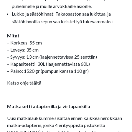
puhelimelle ja muille arvokkaille asioille.
Lukko ja säätöhihnat: Takaosaston saa lukittua, ja
säätöhihnoilla repun saa kiristettyä tukevammaksi.
Mitat
– Korkeus: 55 cm
– Leveys: 35 cm
– Syvyys: 13 cm (laajennettavissa 25 senttiin)
– Kapasiteetti: 30L (laajennettavissa 60L)
– Paino: 1520 gr (pumpun kanssa 110 gr)
Katso ohje
täältä
Matkasetti adapterilla ja virtapankilla
Uusi matkalaukkumme sisältää ennen kaikkea nerokkaan
matka-adapterin, jonka 4 erityyppistä pistoketta