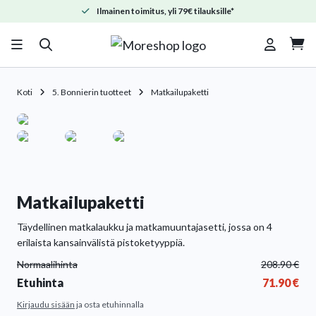
Ilmainen toimitus, yli 79€ tilauksille*

Koti
5. Bonnierin tuotteet
Matkailupaketti
Matkailupaketti
Täydellinen matkalaukku ja matkamuuntajasetti, jossa on 4
erilaista kansainvälistä pistoketyyppiä.
Normaalihinta
208.90
€
Etuhinta
71.90
€
Kirjaudu sisään
ja osta etuhinnalla