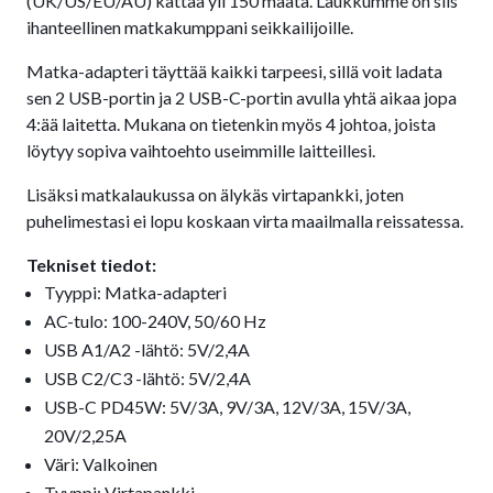
(UK/US/EU/AU) kattaa yli 150 maata. Laukkumme on siis
ihanteellinen matkakumppani seikkailijoille.
Matka-adapteri täyttää kaikki tarpeesi, sillä voit ladata
sen 2 USB-portin ja 2 USB-C-portin avulla yhtä aikaa jopa
4:ää laitetta. Mukana on tietenkin myös 4 johtoa, joista
löytyy sopiva vaihtoehto useimmille laitteillesi.
Lisäksi matkalaukussa on älykäs virtapankki, joten
puhelimestasi ei lopu koskaan virta maailmalla reissatessa.
Tekniset tiedot:
Tyyppi: Matka-adapteri
AC-tulo: 100-240V, 50/60 Hz
USB A1/A2 -lähtö: 5V/2,4A
USB C2/C3 -lähtö: 5V/2,4A
USB-C PD45W: 5V/3A, 9V/3A, 12V/3A, 15V/3A,
20V/2,25A
Väri: Valkoinen
Tyyppi: Virtapankki