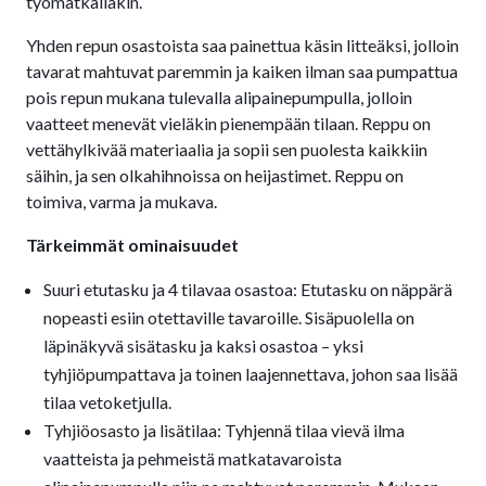
työmatkallakin.
Yhden repun osastoista saa painettua käsin litteäksi, jolloin
tavarat mahtuvat paremmin ja kaiken ilman saa pumpattua
pois repun mukana tulevalla alipainepumpulla, jolloin
vaatteet menevät vieläkin pienempään tilaan. Reppu on
vettähylkivää materiaalia ja sopii sen puolesta kaikkiin
säihin, ja sen olkahihnoissa on heijastimet. Reppu on
toimiva, varma ja mukava.
Tärkeimmät ominaisuudet
Suuri etutasku ja 4 tilavaa osastoa: Etutasku on näppärä
nopeasti esiin otettaville tavaroille. Sisäpuolella on
läpinäkyvä sisätasku ja kaksi osastoa – yksi
tyhjiöpumpattava ja toinen laajennettava, johon saa lisää
tilaa vetoketjulla.
Tyhjiöosasto ja lisätilaa: Tyhjennä tilaa vievä ilma
vaatteista ja pehmeistä matkatavaroista