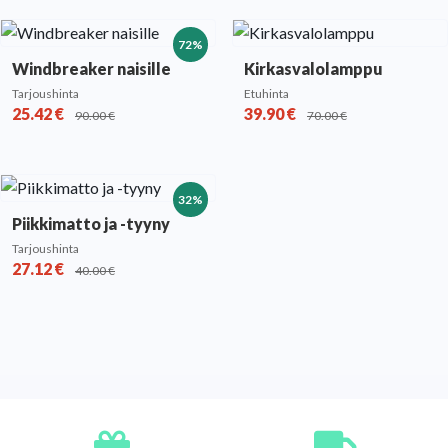
72%
Windbreaker naisille
Kirkasvalolamppu
Tarjoushinta
Etuhinta
25.42
€
39.90
€
90.00
€
70.00
€
32%
Piikkimatto ja -tyyny
Tarjoushinta
27.12
€
40.00
€