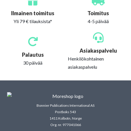
Ilmainen toimitus
Toimitus
Yli 79 € tilauksista*
4-5 päivää
Asiakaspalvelu
Palautus
Henkilökohtainen
30 päivää
asiakaspalvelu
Bonnier Publications International AS
Postboks 543
1411 Kolbotn, Norge
Org. nr. 977041066