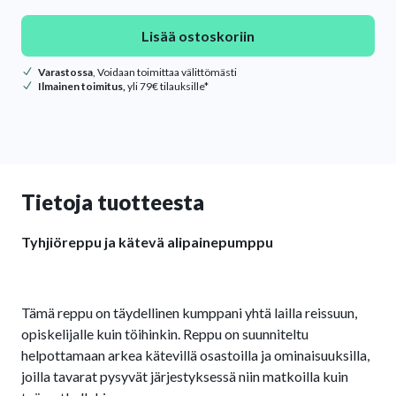
Lisää ostoskoriin
Varastossa
, Voidaan toimittaa välittömästi
Ilmainen toimitus,
yli 79€ tilauksille*
Tietoja tuotteesta
Tyhjiöreppu ja kätevä alipainepumppu
Tämä reppu on täydellinen kumppani yhtä lailla reissuun,
opiskelijalle kuin töihinkin. Reppu on suunniteltu
helpottamaan arkea kätevillä osastoilla ja ominaisuuksilla,
joilla tavarat pysyvät järjestyksessä niin matkoilla kuin