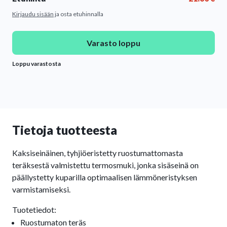
Kirjaudu sisään
ja osta etuhinnalla
Varasto loppu
Loppu varastosta
Tietoja tuotteesta
Kaksiseinäinen, tyhjiöeristetty ruostumattomasta
teräksestä valmistettu termosmuki, jonka sisäseinä on
päällystetty kuparilla optimaalisen lämmöneristyksen
varmistamiseksi.
Tuotetiedot:
Ruostumaton teräs