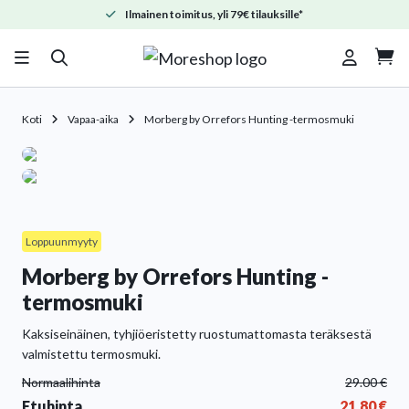
Ilmainen toimitus, yli 79€ tilauksille*

Koti
Vapaa-aika
Morberg by Orrefors Hunting -termosmuki
Loppuunmyyty
Morberg by Orrefors Hunting -
termosmuki
Kaksiseinäinen, tyhjiöeristetty ruostumattomasta teräksestä
valmistettu termosmuki.
Normaalihinta
29.00
€
Etuhinta
21.80
€