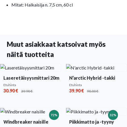
Mitat: Halkaisija n. 7,5 cm, 60 cl
Muut asiakkaat katsoivat myös
näitä tuotteita
Laseretäisyysmittari 20m
N’arctic Hybrid -takki
Etuhinta
Etuhinta
30.90
€
39.90
€
39.90
€
90.00
€
72%
32%
Windbreaker naisille
Piikkimatto ja -tyyny