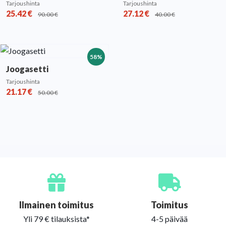
Tarjoushinta
Tarjoushinta
25.42
€
27.12
€
90.00
€
40.00
€
58%
Joogasetti
Tarjoushinta
21.17
€
50.00
€
Ilmainen toimitus
Toimitus
Yli 79 € tilauksista*
4-5 päivää